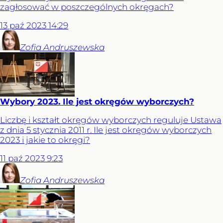
zagłosować w poszczególnych okręgach?
13
paź
2023
14:29
Zofia
Andruszewska
Wybory 2023. Ile jest okręgów wyborczych?
Liczbę i kształt okręgów wyborczych reguluje Ustawa
z dnia 5 stycznia 2011 r. Ile jest okręgów wyborczych
2023 i jakie to okręgi?
11
paź
2023
9:23
Zofia
Andruszewska