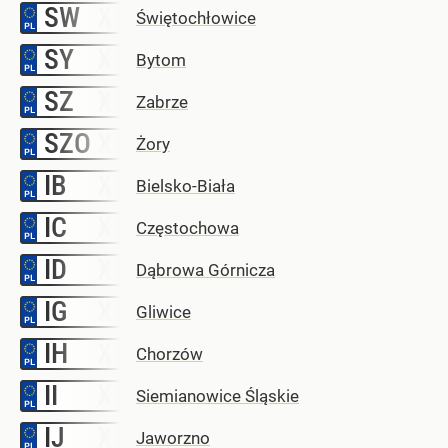
SW
–
Świętochłowice
SY
–
Bytom
SZ
–
Zabrze
SZO
–
Żory
IB
–
Bielsko-Biała
IC
–
Częstochowa
ID
–
Dąbrowa Górnicza
IG
–
Gliwice
IH
–
Chorzów
II
–
Siemianowice Śląskie
IJ
–
Jaworzno