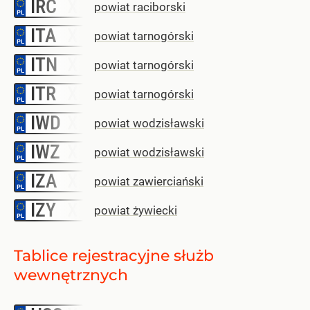
IRC
–
powiat raciborski
ITA
–
powiat tarnogórski
ITN
–
powiat tarnogórski
ITR
–
powiat tarnogórski
IWD
–
powiat wodzisławski
IWZ
–
powiat wodzisławski
IZA
–
powiat zawierciański
IZY
–
powiat żywiecki
Tablice rejestracyjne służb
wewnętrznych