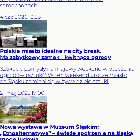
samochodach.
4
cze
2026
12:23
Polskie miasto idealne na city break.
Ma zabytkowy zamek i kwitnące ogrody
Szukacie pomysły na majowy weekend w otoczeniu
ogrodów i sztuki? W ten weekend urocze miasto
na Śląsku zamieni się w żywe dzieło sztuki.
21
maj
2025
17:00
Nowa wystawa w Muzeum Śląskim:
„Etnoalternatywa” – świeże spojrzenie na śląską
modę ludową