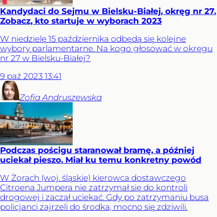
Kandydaci do Sejmu w Bielsku-Białej, okręg nr 27.
Zobacz, kto startuje w wyborach 2023
W niedzielę 15 października odbędą się kolejne
wybory parlamentarne. Na kogo głosować w okręgu
nr 27 w Bielsku-Białej?
9
paź
2023
13:41
Zofia
Andruszewska
Podczas pościgu staranował bramę, a później
uciekał pieszo. Miał ku temu konkretny powód
W Żorach (woj. śląskie) kierowca dostawczego
Citroena Jumpera nie zatrzymał się do kontroli
drogowej i zaczął uciekać. Gdy po zatrzymaniu busa
policjanci zajrzeli do środka, mocno się zdziwili.