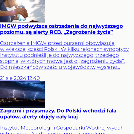
IMGW podwyższa ostrzeżenia do najwyższego
poziomu, są alerty RCB. „Zagrożenie życia”
Ostrzeżenia IMGW przed burzami obowiązują
w większej części Polski. W kilku rejonach synoptycy
Instytutu podnieśli je do najwyższego, trzeciego
stopnia, w których mowa jest o „zagrożeniu życia”.
Do mieszkańców sześciu województw wysłano...
21
sie
2024
12:40
Zagrzmi i przysmaży. Do Polski wchodzi fala
upałów, alerty objęły cały kraj
Instytut Meteorologii i Gospodarki Wodnej wydał
ostrzeżenia. Alerty związane są z wysokimi