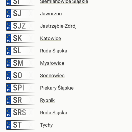
SI
Siemianowice Śląskie
SJ
–
Jaworzno
SJZ
–
Jastrzębie-Zdrój
SK
–
Katowice
SL
–
Ruda Śląska
SM
–
Mysłowice
SO
–
Sosnowiec
SPI
–
Piekary Śląskie
SR
–
Rybnik
SRS
–
Ruda Śląska
ST
–
Tychy