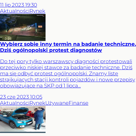
11
lip
2023
19:30
Aktualności
Rynek
Wybierz sobie inny termin na badanie techniczne.
Dziś ogólnopolski protest diagnostów
Do tej pory tylko warszawscy diagności protestowali
przeciwko niskiej stawce za badanie techniczne. Dziś
ma się odbyć protest ogólnopolski. Znamy listę
strajkujących stacji kontroli pojazdów i nowe przepisy
obowiązujące na SKP od 1 lipca...
23
cze
2023
10:05
Aktualności
Rynek
Używane
Finanse