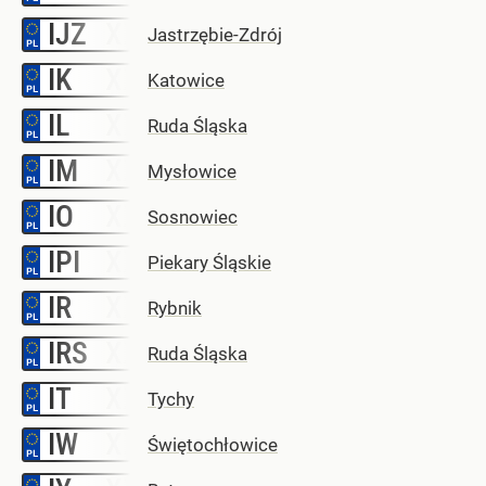
IJZ
–
Jastrzębie-Zdrój
IK
–
Katowice
IL
–
Ruda Śląska
IM
–
Mysłowice
IO
–
Sosnowiec
IPI
–
Piekary Śląskie
IR
–
Rybnik
IRS
–
Ruda Śląska
IT
–
Tychy
IW
–
Świętochłowice
–