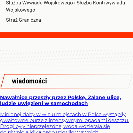
Służba Wywiadu Wojskowego i Służba Kontrwywiadu
Wojskowego
Straż Graniczna
wiadomości
Nawałnice przeszły przez Polskę. Zalane ulice,
ludzie uwięzieni w samochodach
Minionej doby w wielu miejscach w Polce wystąpiły
gwałtowne burze z intensywnymi opadami deszczu.
Drogi były nieprzejezdne, woda wdzierała się
do piwnic, a kilka osób utkwiło w swoich