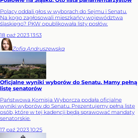
Posłowie na Śląsku. Oto lista parlamentarzystów
Polacy oddali głos w wyborach do Sejmu i Senatu.
Na kogo zagłosowali mieszkańcy województwa
śląskiego? PKW opublikowała listy posłów.
18
paź
2023
13:53
Zofia
Andruszewska
Oficjalne wyniki wyborów do Senatu. Mamy pełną
listę senatorów
Państwowa Komisja Wyborcza podała oficjalne
wyniki wyborów do Senatu. Prezentujemy pełną listę
osób, które w tej kadencji będą sprawować mandaty
senatorskie.
17
paź
2023
10:25