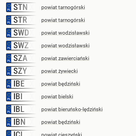
STN
–
powiat tarnogórski
STR
–
powiat tarnogórski
SWD
–
powiat wodzisławski
SWZ
–
powiat wodzisławski
SZA
–
powiat zawierciański
SZY
–
powiat żywiecki
IBE
–
powiat będziński
IBI
–
powiat bielski
IBL
–
powiat bieruńsko-lędziński
IBN
–
powiat będziński
ICI
–
powiat cieszyński