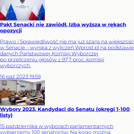
Pakt Senacki nie zawiódł. Izba wyższa w rękach
opozycji
Prawo i Sprawiedliwość nie ma już szans na większość
w Senacie – wynika z wyliczeń Wprost.pl na podstawie
danych Państwowej Komisji Wyborczej
po przeliczeniu głosów z 97,7 proc. komisji
wyborczych.
16
paź
2023
19:59
Wybory 2023. Kandydaci do Senatu (okręgi 1-100
listy)
15 października w wyborach parlamentarnych
wybierzemy 100 senatorów. Na kogo można