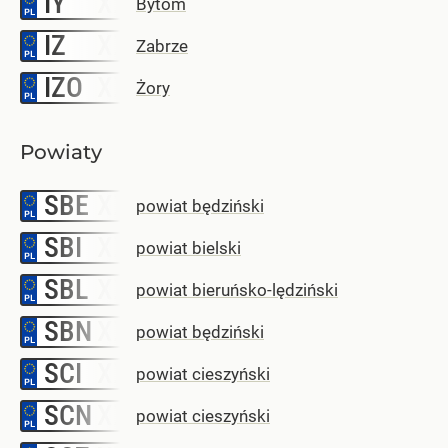
IY
Bytom
IZ
–
Zabrze
IZO
–
Żory
Powiaty
SBE
–
powiat będziński
SBI
–
powiat bielski
SBL
–
powiat bieruńsko-lędziński
SBN
–
powiat będziński
SCI
–
powiat cieszyński
SCN
–
powiat cieszyński