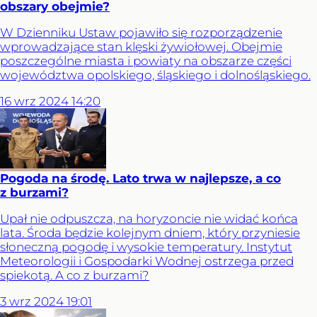
obszary obejmie?
W Dzienniku Ustaw pojawiło się rozporządzenie
wprowadzające stan klęski żywiołowej. Obejmie
poszczególne miasta i powiaty na obszarze części
województwa opolskiego, śląskiego i dolnośląskiego.
16
wrz
2024
14:20
Pogoda na środę. Lato trwa w najlepsze, a co
z burzami?
Upał nie odpuszcza, na horyzoncie nie widać końca
lata. Środa będzie kolejnym dniem, który przyniesie
słoneczną pogodę i wysokie temperatury. Instytut
Meteorologii i Gospodarki Wodnej ostrzega przed
spiekotą. A co z burzami?
3
wrz
2024
19:01