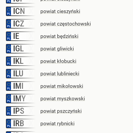
ICN
–
powiat cieszyński
ICZ
–
powiat częstochowski
IE
–
powiat będziński
IGL
–
powiat gliwicki
IKL
–
powiat kłobucki
ILU
–
powiat lubliniecki
IMI
–
powiat mikołowski
IMY
–
powiat myszkowski
IPS
–
powiat pszczyński
IRB
–
powiat rybnicki