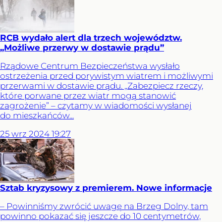
RCB wydało alert dla trzech województw.
„Możliwe przerwy w dostawie prądu”
Rządowe Centrum Bezpieczeństwa wysłało
ostrzeżenia przed porywistym wiatrem i możliwymi
przerwami w dostawie prądu. „Zabezpiecz rzeczy,
które porwane przez wiatr mogą stanowić
zagrożenie” – czytamy w wiadomości wysłanej
do mieszkańców...
25
wrz
2024
19:27
Sztab kryzysowy z premierem. Nowe informacje
– Powinniśmy zwrócić uwagę na Brzeg Dolny, tam
powinno pokazać się jeszcze do 10 centymetrów,