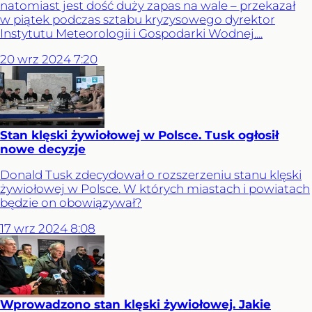
natomiast jest dość duży zapas na wale – przekazał
w piątek podczas sztabu kryzysowego dyrektor
Instytutu Meteorologii i Gospodarki Wodnej....
20
wrz
2024
7:20
Stan klęski żywiołowej w Polsce. Tusk ogłosił
nowe decyzje
Donald Tusk zdecydował o rozszerzeniu stanu klęski
żywiołowej w Polsce. W których miastach i powiatach
będzie on obowiązywał?
17
wrz
2024
8:08
Wprowadzono stan klęski żywiołowej. Jakie