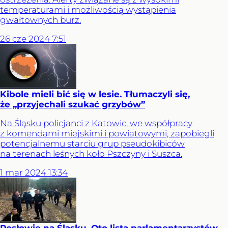
temperaturami i możliwością wystąpienia
gwałtownych burz.
26
cze
2024
7:51
Kibole mieli bić się w lesie. Tłumaczyli się,
że „przyjechali szukać grzybów”
Na Śląsku policjanci z Katowic, we współpracy
z komendami miejskimi i powiatowymi, zapobiegli
potencjalnemu starciu grup pseudokibiców
na terenach leśnych koło Pszczyny i Suszca.
1
mar
2024
13:34