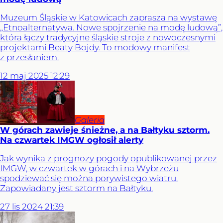
Muzeum Śląskie w Katowicach zaprasza na wystawę
„Etnoalternatywa. Nowe spojrzenie na modę ludową”,
która łączy tradycyjne śląskie stroje z nowoczesnymi
projektami Beaty Bojdy. To modowy manifest
z przesłaniem.
12
maj
2025
12:29
Galeria
W górach zawieje śnieżne, a na Bałtyku sztorm.
Na czwartek IMGW ogłosił alerty
Jak wynika z prognozy pogody opublikowanej przez
IMGW, w czwartek w górach i na Wybrzeżu
spodziewać się można porywistego wiatru.
Zapowiadany jest sztorm na Bałtyku.
27
lis
2024
21:39