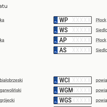
atu
WP
–
ęka
Płock
WS
–
Siedl
AP
–
ęka
Płock
AS
–
Siedl
WCI
–
białobrzeski
powia
WGM
–
garwoliński
powia
WGS
–
grójecki
powia