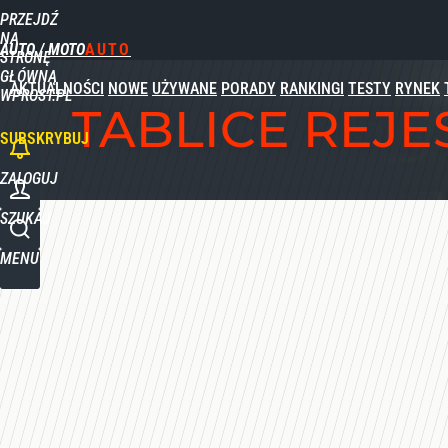
PRZEJDŹ
NA
AUTO / MOTO
STRONĘ
GŁÓWNĄ
AKTUALNOŚCI
NOWE
UŻYWANE
PORADY
RANKINGI
TESTY
RYNEK
WPROST.PL
TABLICE REJ
SUBSKRYBUJ
ZALOGUJ
SZUKAJ
MENU