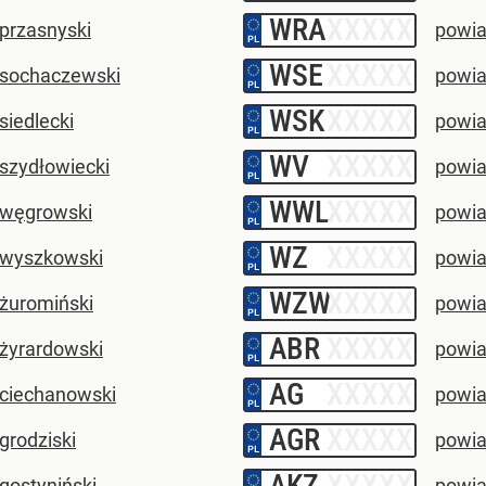
WRA
–
przasnyski
powia
WSE
–
 sochaczewski
powia
WSK
–
siedlecki
powia
WV
–
szydłowiecki
powia
WWL
–
 węgrowski
powia
WZ
–
 wyszkowski
powia
WZW
–
 żuromiński
powia
ABR
–
 żyrardowski
powia
AG
–
 ciechanowski
powia
AGR
–
grodziski
powia
AKZ
–
gostyniński
powia