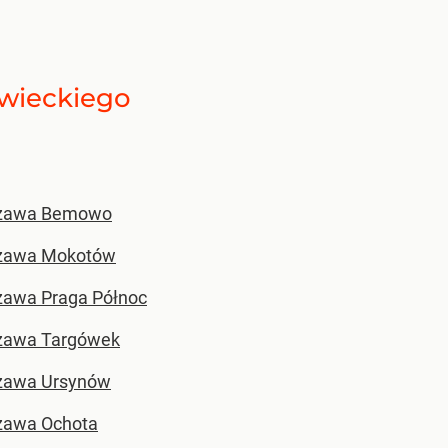
wieckiego
zawa Bemowo
zawa Mokotów
awa Praga Północ
zawa Targówek
zawa Ursynów
zawa Ochota