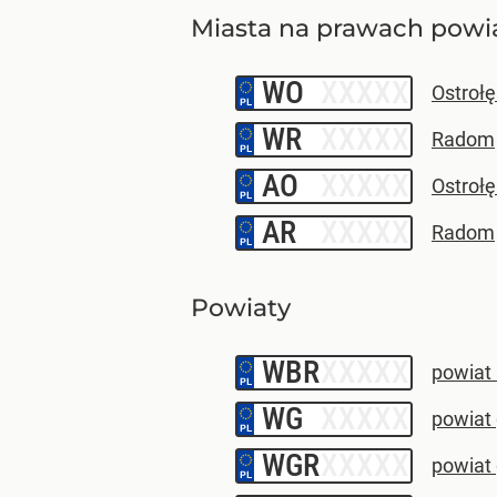
Miasta na prawach powi
WO
–
Ostroł
WR
–
Radom
AO
–
Ostroł
AR
–
Radom
Powiaty
WBR
–
powiat 
WG
–
powiat 
WGR
–
powiat 