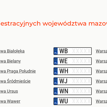
jestracyjnych
województwa mazo
WB
–
wa Białołęka
Wars
WE
–
wa Bielany
Wars
WH
–
wa Praga Południe
Warsz
WJ
–
wa Śródmieście
Wars
WN
–
wa Ursus
Wars
WU
–
awa Wawer
Wars