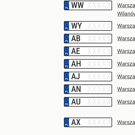
WW
–
Warsza
Wilanó
WY
–
Warsz
AB
–
Warsz
AE
–
Warsz
AH
–
Warsza
AJ
–
Warsza
AN
–
Warsz
AU
–
Warsza
AX
–
Warsza