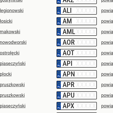
ALI
–
 legionowski
powiat
AM
–
łosicki
powia
AML
–
 makowski
powia
AOR
–
 nowodworski
powia
AOT
–
ostrołęcki
powia
API
–
piaseczyński
powia
APN
–
płocki
powia
APR
–
 pruszkowski
powia
APU
–
 pruszkowski
powia
APX
–
piaseczyński
powia