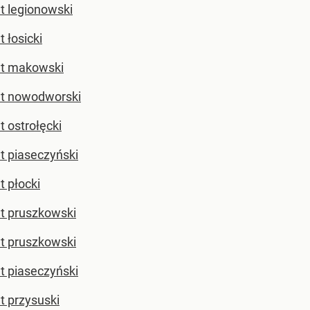
t legionowski
 łosicki
t makowski
t nowodworski
t ostrołęcki
t piaseczyński
t płocki
t pruszkowski
t pruszkowski
t piaseczyński
t przysuski