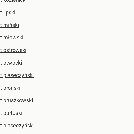
 lipski
t miński
t mławski
t ostrowski
t otwocki
t piaseczyński
t płoński
t pruszkowski
t pułtuski
t piaseczyński