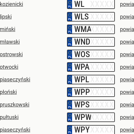
WL
–
kozienicki
powia
WLS
–
lipski
powiat
WMA
–
 miński
powia
WND
–
 mławski
powia
WOS
–
 ostrowski
powia
WPA
–
 otwocki
powia
WPL
–
piaseczyński
powia
WPP
–
płoński
powia
WPS
–
 pruszkowski
powia
WPW
–
pułtuski
powia
WPY
–
piaseczyński
powia