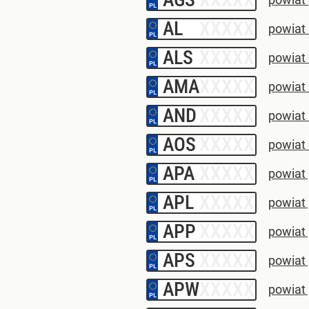
AL
–
powiat
ALS
–
powiat 
AMA
–
powiat
AND
–
powiat
AOS
–
powiat 
APA
–
powiat 
APL
–
powiat 
APP
–
powiat
APS
–
powiat
APW
–
powiat 