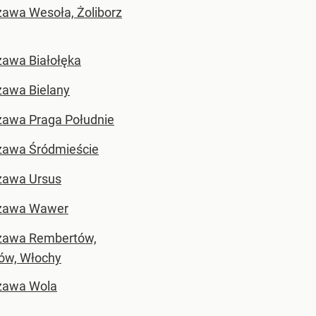
awa Wesoła, Żoliborz
awa Białołęka
awa Bielany
awa Praga Południe
awa Śródmieście
zawa Ursus
zawa Wawer
zawa Rembertów,
ów, Włochy
zawa Wola