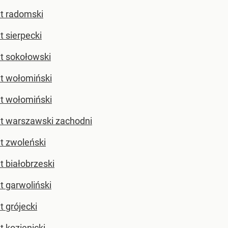
t radomski
t sierpecki
t sokołowski
t wołomiński
t wołomiński
t warszawski zachodni
t zwoleński
t białobrzeski
t garwoliński
t grójecki
t kozienicki