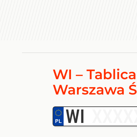
WI – Tablica
Warszawa Ś
WI