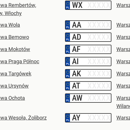
WX
–
wa Rembertów,
Warsz
w, Włochy
AA
–
awa Wola
Warsz
AD
–
awa Bemowo
Warsz
AF
–
awa Mokotów
Warsz
AI
–
wa Praga Północ
Warsz
AK
–
wa Targówek
Wars
AT
–
awa Ursynów
Wars
AW
–
wa Ochota
Wars
Wilan
AY
–
wa Wesoła, Żoliborz
Wars