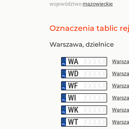
województwo
mazowieckie
Oznaczenia tablic re
Warszawa, dzielnice
WA
–
Warsza
WD
–
Warsza
WF
–
Warsza
WI
–
Warsza
WK
–
Warsza
WT
–
Warsz