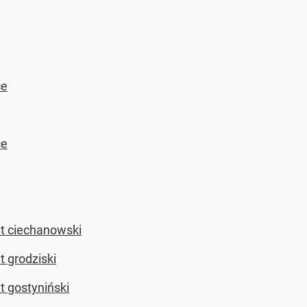
ce
ce
t ciechanowski
t grodziski
t gostyniński