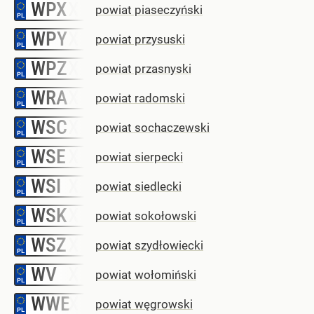
WPX
–
powiat piaseczyński
WPY
–
powiat przysuski
WPZ
–
powiat przasnyski
WRA
–
powiat radomski
WSC
–
powiat sochaczewski
WSE
–
powiat sierpecki
WSI
–
powiat siedlecki
WSK
–
powiat sokołowski
WSZ
–
powiat szydłowiecki
WV
–
powiat wołomiński
WWE
–
powiat węgrowski