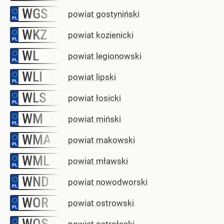
WGS
–
powiat gostyniński
WKZ
–
powiat kozienicki
WL
–
powiat legionowski
WLI
–
powiat lipski
WLS
–
powiat łosicki
WM
–
powiat miński
WMA
–
powiat makowski
WML
–
powiat mławski
WND
–
powiat nowodworski
WOR
–
powiat ostrowski
WOS
–
powiat ostrołęcki