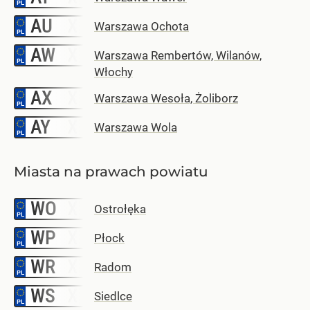
AU
–
Warszawa Ochota
AW
–
Warszawa Rembertów, Wilanów,
Włochy
AX
–
Warszawa Wesoła, Żoliborz
AY
–
Warszawa Wola
Miasta na prawach powiatu
WO
–
Ostrołęka
WP
–
Płock
WR
–
Radom
WS
–
Siedlce