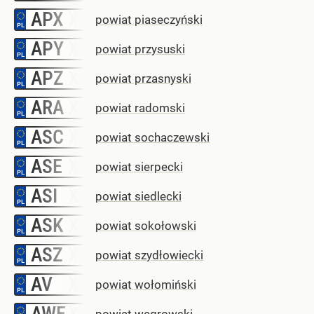
APX
–
powiat piaseczyński
APY
–
powiat przysuski
APZ
–
powiat przasnyski
ARA
–
powiat radomski
ASC
–
powiat sochaczewski
ASE
–
powiat sierpecki
ASI
–
powiat siedlecki
ASK
–
powiat sokołowski
ASZ
–
powiat szydłowiecki
AV
–
powiat wołomiński
AWE
–
powiat węgrowski