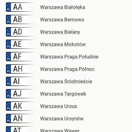
AA
–
Warszawa Białołęka
AB
–
Warszawa Bemowo
AD
–
Warszawa Bielany
AE
–
Warszawa Mokotów
AF
–
Warszawa Praga Południe
AH
–
Warszawa Praga Północ
AI
–
Warszawa Śródmieście
AJ
–
Warszawa Targówek
AK
–
Warszawa Ursus
AN
–
Warszawa Ursynów
AT
–
Warszawa Wawer