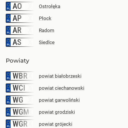
AO
–
Ostrołęka
AP
–
Płock
AR
–
Radom
AS
–
Siedlce
Powiaty
WBR
–
powiat białobrzeski
WCI
–
powiat ciechanowski
WG
–
powiat garwoliński
WGM
–
powiat grodziski
WGR
–
powiat grójecki