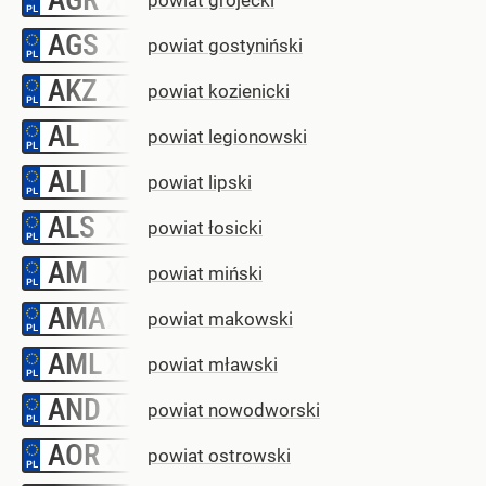
AGS
–
powiat gostyniński
AKZ
–
powiat kozienicki
AL
–
powiat legionowski
ALI
–
powiat lipski
ALS
–
powiat łosicki
AM
–
powiat miński
AMA
–
powiat makowski
AML
–
powiat mławski
AND
–
powiat nowodworski
AOR
–
powiat ostrowski