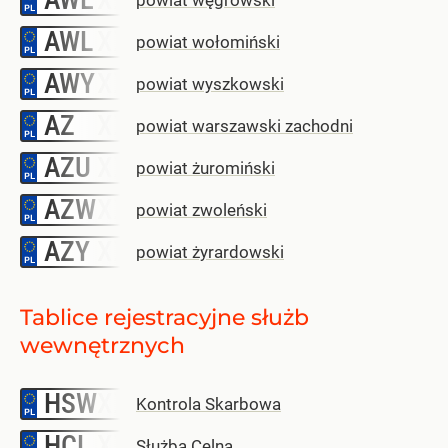
AWL
–
powiat wołomiński
AWY
–
powiat wyszkowski
AZ
–
powiat warszawski zachodni
AZU
–
powiat żuromiński
AZW
–
powiat zwoleński
AZY
–
powiat żyrardowski
Tablice rejestracyjne służb
wewnętrznych
HSW
–
Kontrola Skarbowa
HCL
–
Służba Celna