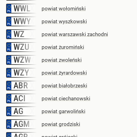
WWL
–
powiat wołomiński
WWY
–
powiat wyszkowski
WZ
–
powiat warszawski zachodni
WZU
–
powiat żuromiński
WZW
–
powiat zwoleński
WZY
–
powiat żyrardowski
ABR
–
powiat białobrzeski
ACI
–
powiat ciechanowski
AG
–
powiat garwoliński
AGM
–
powiat grodziski
AGR
–
powiat grójecki