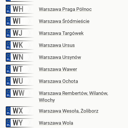
WH
–
Warszawa Praga Północ
WI
–
Warszawa Śródmieście
WJ
–
Warszawa Targówek
WK
–
Warszawa Ursus
WN
–
Warszawa Ursynów
WT
–
Warszawa Wawer
WU
–
Warszawa Ochota
WW
–
Warszawa Rembertów, Wilanów,
Włochy
WX
–
Warszawa Wesoła, Żoliborz
WY
–
Warszawa Wola