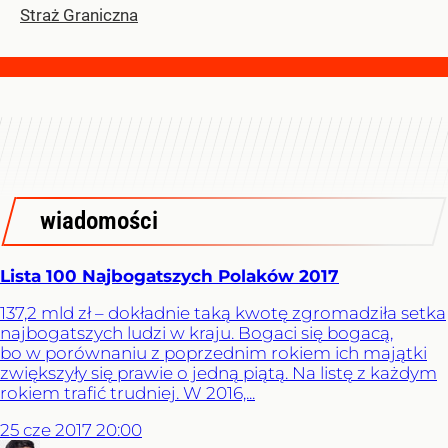
Straż Graniczna
wiadomości
Lista 100 Najbogatszych Polaków 2017
137,2 mld zł – dokładnie taką kwotę zgromadziła setka
najbogatszych ludzi w kraju. Bogaci się bogacą,
bo w porównaniu z poprzednim rokiem ich majątki
zwiększyły się prawie o jedną piątą. Na listę z każdym
rokiem trafić trudniej. W 2016,...
25
cze
2017
20:00