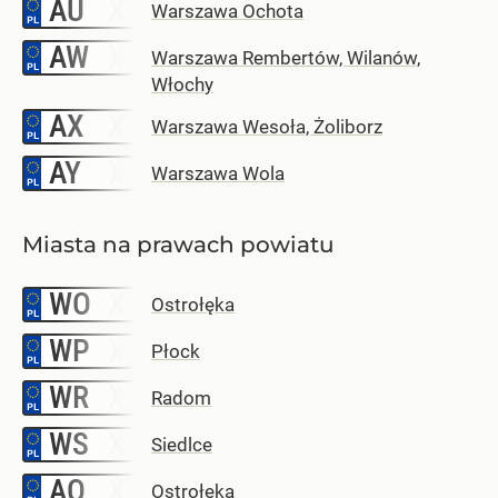
AU
–
Warszawa Ochota
AW
–
Warszawa Rembertów, Wilanów,
Włochy
AX
–
Warszawa Wesoła, Żoliborz
AY
–
Warszawa Wola
Miasta na prawach powiatu
WO
–
Ostrołęka
WP
–
Płock
WR
–
Radom
WS
–
Siedlce
AO
–
Ostrołęka