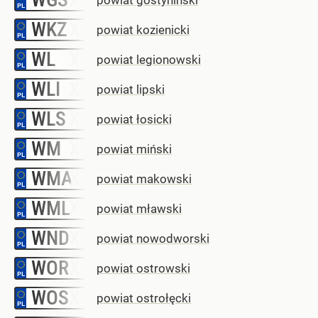
WKZ
–
powiat kozienicki
WL
–
powiat legionowski
WLI
–
powiat lipski
WLS
–
powiat łosicki
WM
–
powiat miński
WMA
–
powiat makowski
WML
–
powiat mławski
WND
–
powiat nowodworski
WOR
–
powiat ostrowski
WOS
–
powiat ostrołęcki