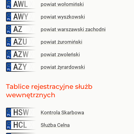
AWL
–
powiat wołomiński
AWY
–
powiat wyszkowski
AZ
–
powiat warszawski zachodni
AZU
–
powiat żuromiński
AZW
–
powiat zwoleński
AZY
–
powiat żyrardowski
Tablice rejestracyjne służb
wewnętrznych
HSW
–
Kontrola Skarbowa
HCL
–
Służba Celna