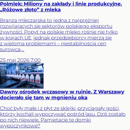
Polmlek: Miliony na zakłady i linie produkcyjne.
„Różowe złoto” z mleka
Branża mleczarska to jedna z najprężniej
rozwijających się sektorów polskiego eksportu
żywności. Popyt na polskie mleko rośnie nie tylko
w krajach UE, jednak przedsiębiorcy mierzą się
z wieloma problemami – niestabilnością cen
surowca,...
25
maj
2026
7:00
Dawny ośrodek wczasowy w ruinie. Z Warszawy
docierało się tam w mgnieniu oka
Choć były małe i z płyt ze sklejki, przyciągały gości,
którzy kochali wypoczywać pośród lasu. Dziś zostało
po nich niewiele. Pamiętacie te domki
wypoczynkowe?