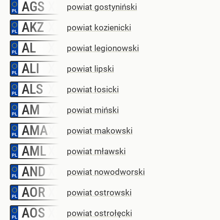
AGS
–
powiat gostyniński
AKZ
–
powiat kozienicki
AL
–
powiat legionowski
ALI
–
powiat lipski
ALS
–
powiat łosicki
AM
–
powiat miński
AMA
–
powiat makowski
AML
–
powiat mławski
AND
–
powiat nowodworski
AOR
–
powiat ostrowski
AOS
–
powiat ostrołęcki