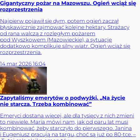
Gigantyczny pożar na Mazowszu. Ogień wciąż się
rozprzestrzenia
Najpierw pojawił się dym, potem ogień zaczął
błyskawicznie zajmować kolejne hektary. Strażacy
od rana walczą z rozległym pożarem
pod Wyszkowem (Mazowieckie), a sytuację
dodatkowo komplikuje silny wiatr. Ogień wciąż się
rozprzestrzenia.
14
mar
2026
16:04
Zapytaliśmy emerytów o podwyżki. „Na życie
nie starcza. Trzeba kombinować”
Emeryci dostaną więcej, ale dla tysięcy z nich zmieni
to niewiele. Maria mówi nam, jak od paru lat musi
kombinować, żeby starczyło do pierwszego. Janina
i Eugeniusz pracują na targu, choć są już po 80-tce. –