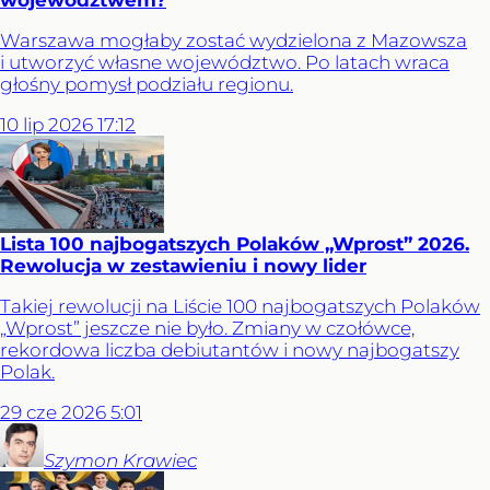
województwem?
Warszawa mogłaby zostać wydzielona z Mazowsza
i utworzyć własne województwo. Po latach wraca
głośny pomysł podziału regionu.
10
lip
2026
17:12
Lista 100 najbogatszych Polaków „Wprost” 2026.
Rewolucja w zestawieniu i nowy lider
Takiej rewolucji na Liście 100 najbogatszych Polaków
„Wprost” jeszcze nie było. Zmiany w czołówce,
rekordowa liczba debiutantów i nowy najbogatszy
Polak.
29
cze
2026
5:01
Szymon
Krawiec