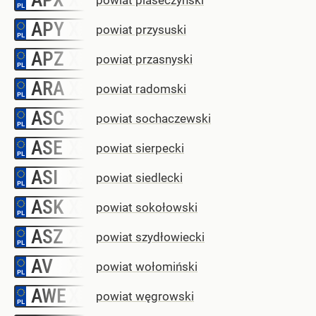
APY
–
powiat przysuski
APZ
–
powiat przasnyski
ARA
–
powiat radomski
ASC
–
powiat sochaczewski
ASE
–
powiat sierpecki
ASI
–
powiat siedlecki
ASK
–
powiat sokołowski
ASZ
–
powiat szydłowiecki
AV
–
powiat wołomiński
AWE
–
powiat węgrowski