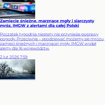
Zamiecie śnieżne, marznące mgły i siarczysty
mróz. IMGW z alertami dla całej Polski
Początek tygodnia niestety nie przyniesie poprawy
pogody. Przeciwnie – spodziewać możemy się mrozu,
zamieci śnieżnych i marznącej mgły. IMGW wydał
alerty dla 16 województw.
2
lut
2026
7:59