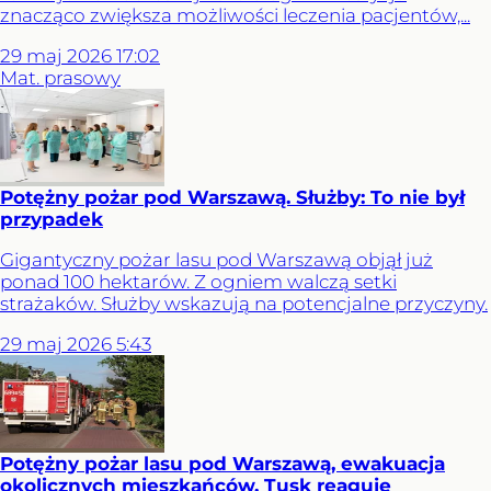
znacząco zwiększa możliwości leczenia pacjentów,...
29
maj
2026
17:02
Mat. prasowy
Potężny pożar pod Warszawą. Służby: To nie był
przypadek
Gigantyczny pożar lasu pod Warszawą objął już
ponad 100 hektarów. Z ogniem walczą setki
strażaków. Służby wskazują na potencjalne przyczyny.
29
maj
2026
5:43
Potężny pożar lasu pod Warszawą, ewakuacja
okolicznych mieszkańców. Tusk reaguje