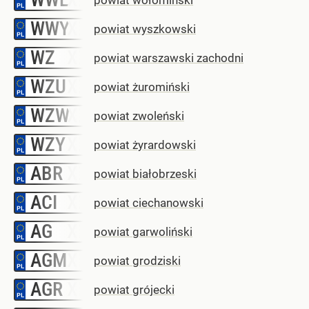
WWY
–
powiat wyszkowski
WZ
–
powiat warszawski zachodni
WZU
–
powiat żuromiński
WZW
–
powiat zwoleński
WZY
–
powiat żyrardowski
ABR
–
powiat białobrzeski
ACI
–
powiat ciechanowski
AG
–
powiat garwoliński
AGM
–
powiat grodziski
AGR
–
powiat grójecki