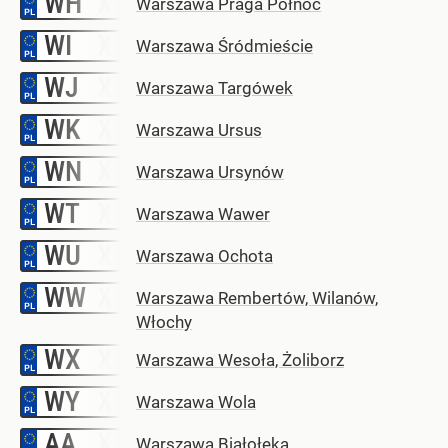
WH
Warszawa Praga Północ
WI
–
Warszawa Śródmieście
WJ
–
Warszawa Targówek
WK
–
Warszawa Ursus
WN
–
Warszawa Ursynów
WT
–
Warszawa Wawer
WU
–
Warszawa Ochota
WW
–
Warszawa Rembertów, Wilanów,
Włochy
WX
–
Warszawa Wesoła, Żoliborz
WY
–
Warszawa Wola
AA
–
Warszawa Białołęka