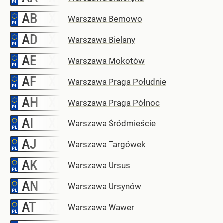
AB
–
Warszawa Bemowo
AD
–
Warszawa Bielany
AE
–
Warszawa Mokotów
AF
–
Warszawa Praga Południe
AH
–
Warszawa Praga Północ
AI
–
Warszawa Śródmieście
AJ
–
Warszawa Targówek
AK
–
Warszawa Ursus
AN
–
Warszawa Ursynów
AT
–
Warszawa Wawer