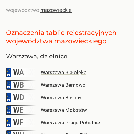
województwo
mazowieckie
Oznaczenia tablic rejestracyjnych
województwa mazowieckiego
Warszawa, dzielnice
WA
–
Warszawa Białołęka
WB
–
Warszawa Bemowo
WD
–
Warszawa Bielany
WE
–
Warszawa Mokotów
WF
–
Warszawa Praga Południe
–