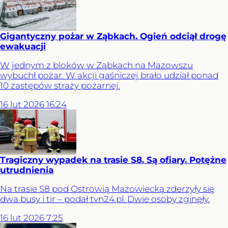
Gigantyczny pożar w Ząbkach. Ogień odciął drogę
ewakuacji
W jednym z bloków w Ząbkach na Mazowszu
wybuchł pożar. W akcji gaśniczej brało udział ponad
10 zastępów straży pożarnej.
16
lut
2026
16:24
Tragiczny wypadek na trasie S8. Są ofiary. Potężne
utrudnienia
Na trasie S8 pod Ostrowią Mazowiecką zderzyły się
dwa busy i tir – podał tvn24.pl. Dwie osoby zginęły.
16
lut
2026
7:25