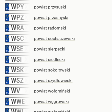
WPY
–
powiat przysuski
WPZ
–
powiat przasnyski
WRA
–
powiat radomski
WSC
–
powiat sochaczewski
WSE
–
powiat sierpecki
WSI
–
powiat siedlecki
WSK
–
powiat sokołowski
WSZ
–
powiat szydłowiecki
WV
–
powiat wołomiński
WWE
–
powiat węgrowski
WWL
–
powiat wołomiński