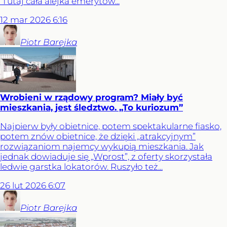
Tutaj cała alejka emerytów...
12
mar
2026
6:16
Piotr
Barejka
Wrobieni w rządowy program? Miały być
mieszkania, jest śledztwo. „To kuriozum”
Najpierw były obietnice, potem spektakularne fiasko,
potem znów obietnice, że dzięki „atrakcyjnym”
rozwiązaniom najemcy wykupią mieszkania. Jak
jednak dowiaduje się „Wprost”, z oferty skorzystała
ledwie garstka lokatorów. Ruszyło też...
26
lut
2026
6:07
Piotr
Barejka