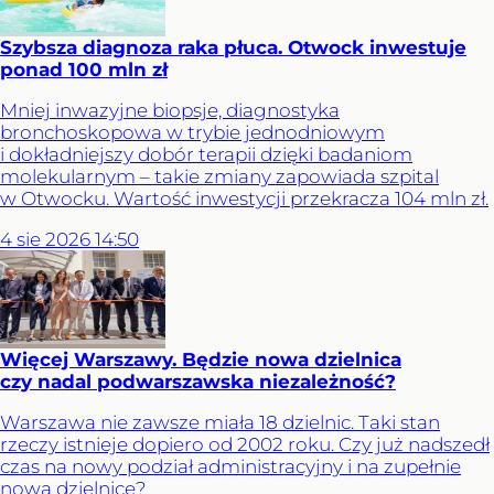
Szybsza diagnoza raka płuca. Otwock inwestuje
ponad 100 mln zł
Mniej inwazyjne biopsje, diagnostyka
bronchoskopowa w trybie jednodniowym
i dokładniejszy dobór terapii dzięki badaniom
molekularnym – takie zmiany zapowiada szpital
w Otwocku. Wartość inwestycji przekracza 104 mln zł.
4
sie
2026
14:50
Więcej Warszawy. Będzie nowa dzielnica
czy nadal podwarszawska niezależność?
Warszawa nie zawsze miała 18 dzielnic. Taki stan
rzeczy istnieje dopiero od 2002 roku. Czy już nadszedł
czas na nowy podział administracyjny i na zupełnie
nową dzielnicę?