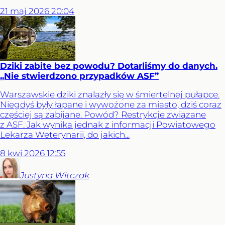
21
maj
2026
20:04
Dziki zabite bez powodu? Dotarliśmy do danych.
„Nie stwierdzono przypadków ASF”
Warszawskie dziki znalazły się w śmiertelnej pułapce.
Niegdyś były łapane i wywożone za miasto, dziś coraz
częściej są zabijane. Powód? Restrykcje związane
z ASF. Jak wynika jednak z informacji Powiatowego
Lekarza Weterynarii, do jakich...
8
kwi
2026
12:55
Justyna
Witczak