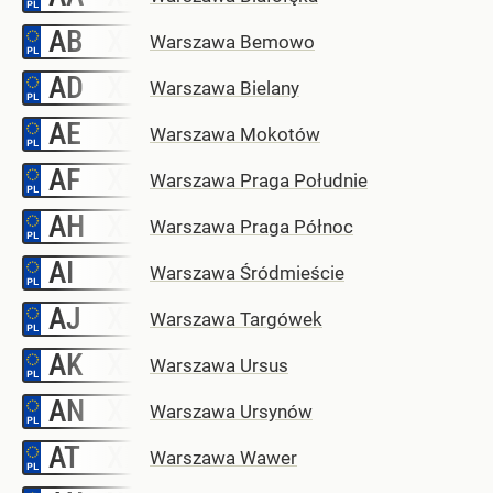
AB
–
Warszawa Bemowo
AD
–
Warszawa Bielany
AE
–
Warszawa Mokotów
AF
–
Warszawa Praga Południe
AH
–
Warszawa Praga Północ
AI
–
Warszawa Śródmieście
AJ
–
Warszawa Targówek
AK
–
Warszawa Ursus
AN
–
Warszawa Ursynów
AT
–
Warszawa Wawer