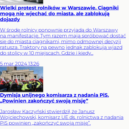
Wielki protest rolników w Warszawie. Ciągniki
mogą nie wjechać do miasta, ale zablokują
dojazdy
W środę rolnicy ponownie przyjadą do Warszawy
na manifestację. Tym razem mają spróbować dostać
się do miasta ciągnikami, mimo odmownej decyzji
ratusza. Traktory na pewno jednak zablokują wjazd
do stolicy w 10 miejscach. Gdzie i kiedy...
5
mar
2024
13:26
Dymisja unijnego komisarza z nadania PiS.
„Powinien zakończyć swoją misję”
Jarosław Kaczyński stwierdził, że Janusz
Wojciechowski, komisarz UE ds. rolnictwa z nadania
PiS powinien „zakończyć swoją misję”.