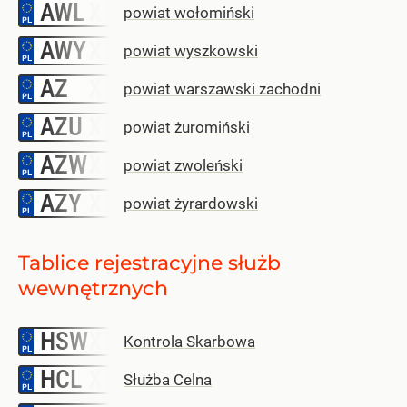
AWL
–
powiat wołomiński
AWY
–
powiat wyszkowski
AZ
–
powiat warszawski zachodni
AZU
–
powiat żuromiński
AZW
–
powiat zwoleński
AZY
–
powiat żyrardowski
Tablice rejestracyjne służb
wewnętrznych
HSW
–
Kontrola Skarbowa
HCL
–
Służba Celna