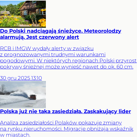
Do Polski nadciągają śnieżyce. Meteorolodzy
alarmują. Jest czerwony alert
RCB i IMGW wydały alerty w związku
z prognozowanymi trudnymi warunkami
pogodowymi. W niektórych regionach Polski przyrost
pokrywy śnieżnej może wynieść nawet do ok. 60 cm.
30
gru
2025
13:10
Polska już nie taka zasiedziała. Zaskakujący lider
Analiza zasiedziałości Polaków pokazuje zmiany
na rynku nieruchomości. Migracje obniżają wskaźnik
w miastach.