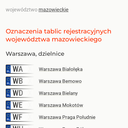
województwo
mazowieckie
Oznaczenia tablic rejestracyjnych
województwa mazowieckiego
Warszawa, dzielnice
WA
–
Warszawa Białołęka
WB
–
Warszawa Bemowo
WD
–
Warszawa Bielany
WE
–
Warszawa Mokotów
WF
–
Warszawa Praga Południe
–