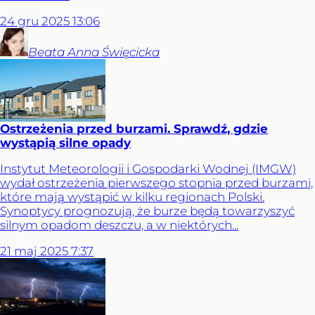
24
gru
2025
13:06
Beata Anna
Święcicka
Ostrzeżenia przed burzami. Sprawdź, gdzie
wystąpią silne opady
Instytut Meteorologii i Gospodarki Wodnej (IMGW)
wydał ostrzeżenia pierwszego stopnia przed burzami,
które mają wystąpić w kilku regionach Polski.
Synoptycy prognozują, że burze będą towarzyszyć
silnym opadom deszczu, a w niektórych...
21
maj
2025
7:37