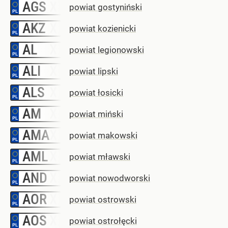
AGS
–
powiat gostyniński
AKZ
–
powiat kozienicki
AL
–
powiat legionowski
ALI
–
powiat lipski
ALS
–
powiat łosicki
AM
–
powiat miński
AMA
–
powiat makowski
AML
–
powiat mławski
AND
–
powiat nowodworski
AOR
–
powiat ostrowski
AOS
–
powiat ostrołęcki