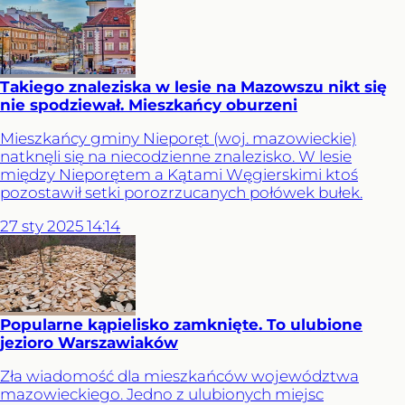
Takiego znaleziska w lesie na Mazowszu nikt się
nie spodziewał. Mieszkańcy oburzeni
Mieszkańcy gminy Nieporęt (woj. mazowieckie)
natknęli się na niecodzienne znalezisko. W lesie
między Nieporętem a Kątami Węgierskimi ktoś
pozostawił setki porozrzucanych połówek bułek.
27
sty
2025
14:14
Popularne kąpielisko zamknięte. To ulubione
jezioro Warszawiaków
Zła wiadomość dla mieszkańców województwa
mazowieckiego. Jedno z ulubionych miejsc