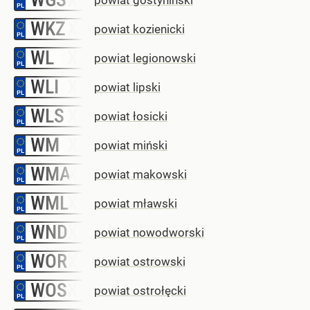
WKZ
–
powiat kozienicki
WL
–
powiat legionowski
WLI
–
powiat lipski
WLS
–
powiat łosicki
WM
–
powiat miński
WMA
–
powiat makowski
WML
–
powiat mławski
WND
–
powiat nowodworski
WOR
–
powiat ostrowski
WOS
–
powiat ostrołęcki