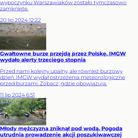
wypoczynku Warszawiaków zostało tymczasowo
zamknięte.
20
lip
2024
12:22
Gwałtowne burze przejdą przez Polskę. IMGW
wydało alerty trzeciego stopnia
Przed nami kolejny upalny, ale również burzowy
dzień. IMGW wydał ostrzeżenia meteorologiczne
przed burzami. Zobacz, gdzie obowiązują.
11
lip
2024
6:51
Młody mężczyzna zniknął pod wodą. Pogoda
utrudnia prowadzenie akcji poszukiwawczej