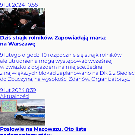
9
lut
2024
10:58
Dziś strajk rolników. Zapowiadają marsz
na Warszawę
9 lutego o godz. 10 rozpocznie się strajk rolników,
ale utrudnienia mogą występować wcześniej
w związku z dojazdem na miejsce. Jedną
z największych blokad zaplanowano na DK 2 z Siedlec
do Zbuczyna, na wysokości Zdanów. Organizatorzy...
9
lut
2024
8:39
Aktualności
Posłowie na Mazowszu. Oto lista