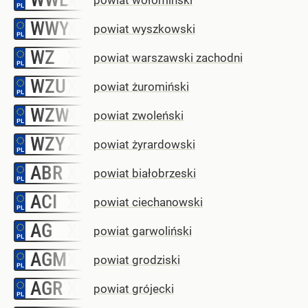
WWY
–
powiat wyszkowski
WZ
–
powiat warszawski zachodni
WZU
–
powiat żuromiński
WZW
–
powiat zwoleński
WZY
–
powiat żyrardowski
ABR
–
powiat białobrzeski
ACI
–
powiat ciechanowski
AG
–
powiat garwoliński
AGM
–
powiat grodziski
AGR
–
powiat grójecki