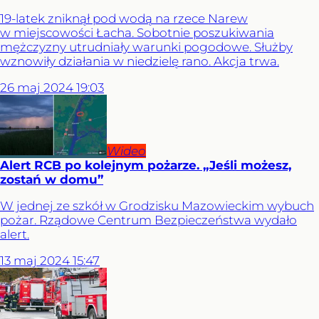
19-latek zniknął pod wodą na rzece Narew
w miejscowości Łacha. Sobotnie poszukiwania
mężczyzny utrudniały warunki pogodowe. Służby
wznowiły działania w niedzielę rano. Akcja trwa.
26
maj
2024
19:03
Wideo
Alert RCB po kolejnym pożarze. „Jeśli możesz,
zostań w domu”
W jednej ze szkół w Grodzisku Mazowieckim wybuch
pożar. Rządowe Centrum Bezpieczeństwa wydało
alert.
13
maj
2024
15:47