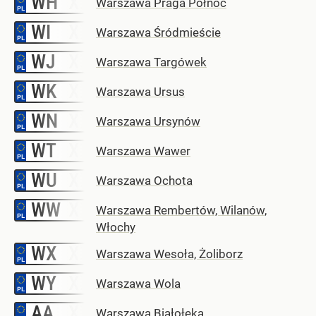
WH
Warszawa Praga Północ
WI
–
Warszawa Śródmieście
WJ
–
Warszawa Targówek
WK
–
Warszawa Ursus
WN
–
Warszawa Ursynów
WT
–
Warszawa Wawer
WU
–
Warszawa Ochota
WW
–
Warszawa Rembertów, Wilanów,
Włochy
WX
–
Warszawa Wesoła, Żoliborz
WY
–
Warszawa Wola
AA
–
Warszawa Białołęka