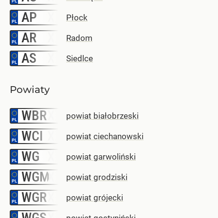
AP
–
Płock
AR
–
Radom
AS
–
Siedlce
Powiaty
WBR
–
powiat białobrzeski
WCI
–
powiat ciechanowski
WG
–
powiat garwoliński
WGM
–
powiat grodziski
WGR
–
powiat grójecki
WGS
–
powiat gostyniński