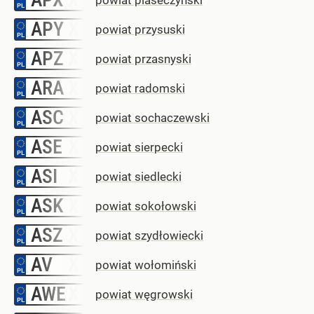
APY
–
powiat przysuski
APZ
–
powiat przasnyski
ARA
–
powiat radomski
ASC
–
powiat sochaczewski
ASE
–
powiat sierpecki
ASI
–
powiat siedlecki
ASK
–
powiat sokołowski
ASZ
–
powiat szydłowiecki
AV
–
powiat wołomiński
AWE
–
powiat węgrowski