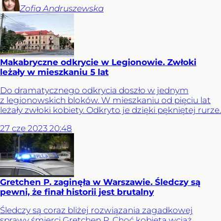
Zofia
Andruszewska
Makabryczne odkrycie w Legionowie. Zwłoki
leżały w mieszkaniu 5 lat
Do dramatycznego odkrycia doszło w jednym
z legionowskich bloków. W mieszkaniu od pięciu lat
leżały zwłoki kobiety. Odkryto je dzięki pękniętej rurze.
27
cze
2023
20:48
Gretchen P. zaginęła w Warszawie. Śledczy są
pewni, że finał historii jest brutalny
Śledczy są coraz bliżej rozwiązania zagadkowej
sprawy śmierci Gretchen P. Choć kobieta wciąż