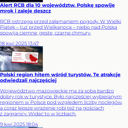
Alert RCB dla 10 województw. Polskę spowije
mrok i zaleje deszcz
RCB ostrzega przed załamaniem pogody. W Wielki
Piątek – tuż przed Wielkanocą – niebo nad Polską
spowiją ciemne, gęste, czarne chmury.
18
kwi
2025
13:47
Polski region hitem wśród turystów. Te atrakcje
odwiedzali najczęściej
Województwo mazowieckie ma za sobą bardzo
dobry rok w turystyce. Było najczęściej wybieranym
regionem w Polsce pod względem liczby noclegów,
a coraz lepsze wrażenie robi też na gościach
z zagranicy. Widać to w liczbach.
9
kwi
2025
18:04