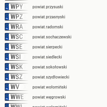
WPY
–
powiat przysuski
WPZ
–
powiat przasnyski
WRA
–
powiat radomski
WSC
–
powiat sochaczewski
WSE
–
powiat sierpecki
WSI
–
powiat siedlecki
WSK
–
powiat sokołowski
WSZ
–
powiat szydłowiecki
WV
–
powiat wołomiński
WWE
–
powiat węgrowski
WWL
–
powiat wołomiński