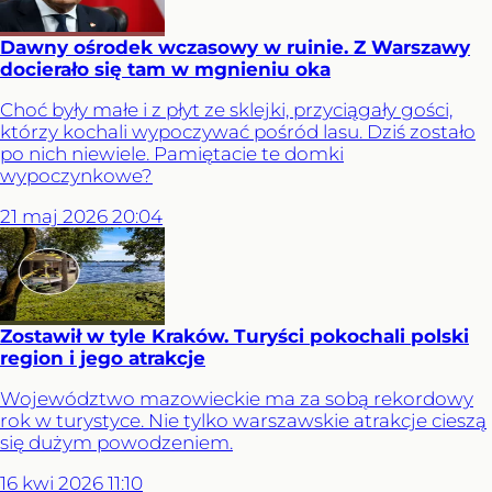
Dawny ośrodek wczasowy w ruinie. Z Warszawy
docierało się tam w mgnieniu oka
Choć były małe i z płyt ze sklejki, przyciągały gości,
którzy kochali wypoczywać pośród lasu. Dziś zostało
po nich niewiele. Pamiętacie te domki
wypoczynkowe?
21
maj
2026
20:04
Zostawił w tyle Kraków. Turyści pokochali polski
region i jego atrakcje
Województwo mazowieckie ma za sobą rekordowy
rok w turystyce. Nie tylko warszawskie atrakcje cieszą
się dużym powodzeniem.
16
kwi
2026
11:10