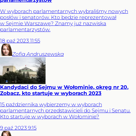
parlamentarzystów
W wyborach parlamentarnych wybraliśmy nowych
posłów i senatorów. Kto będzie reprezentował
w Sejmie Warszawę? Znamy już nazwiska
parlamentarzystów.
18
paź
2023
11:55
Zofia
Andruszewska
Kandydaci do Sejmu w Wołominie, okręg nr 20.
Zobacz, kto startuje w wyborach 2023
15 października wybierzemy w wyborach
parlamentarnych przedstawicieli do Sejmu i Senatu.
Kto startuje w wyborach w Wołominie?
9
paź
2023
9:15