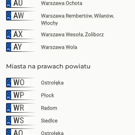
AU
–
Warszawa Ochota
AW
–
Warszawa Rembertów, Wilanów,
Włochy
AX
–
Warszawa Wesoła, Żoliborz
AY
–
Warszawa Wola
Miasta na prawach powiatu
WO
–
Ostrołęka
WP
–
Płock
WR
–
Radom
WS
–
Siedlce
AO
–
Ostrołęka