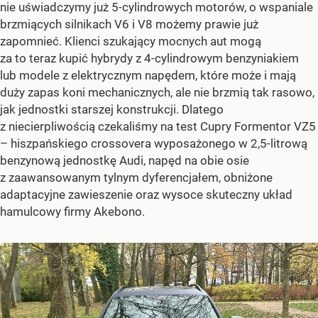
nie uświadczymy już 5-cylindrowych motorów, o wspaniale
brzmiących silnikach V6 i V8 możemy prawie już
zapomnieć. Klienci szukający mocnych aut mogą
za to teraz kupić hybrydy z 4-cylindrowym benzyniakiem
lub modele z elektrycznym napędem, które może i mają
duży zapas koni mechanicznych, ale nie brzmią tak rasowo,
jak jednostki starszej konstrukcji. Dlatego
z niecierpliwością czekaliśmy na test Cupry Formentor VZ5
– hiszpańskiego crossovera wyposażonego w 2,5-litrową
benzynową jednostkę Audi, napęd na obie osie
z zaawansowanym tylnym dyferencjałem, obniżone
adaptacyjne zawieszenie oraz wysoce skuteczny układ
hamulcowy firmy Akebono.