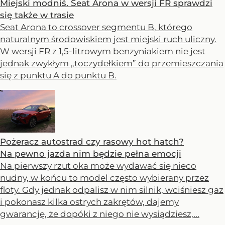
Miejski modniś. Seat Arona w wersji FR sprawdzi
się także w trasie
Seat Arona to crossover segmentu B, którego
naturalnym środowiskiem jest miejski ruch uliczny.
W wersji FR z 1,5-litrowym benzyniakiem nie jest
jednak zwykłym „toczydełkiem” do przemieszczania
się z punktu A do punktu B.
Pożeracz autostrad czy rasowy hot hatch?
Na pewno jazda nim będzie pełna emocji
Na pierwszy rzut oka może wydawać się nieco
nudny, w końcu to model często wybierany przez
floty. Gdy jednak odpalisz w nim silnik, wciśniesz gaz
i pokonasz kilka ostrych zakrętów, dajemy
gwarancję, że dopóki z niego nie wysiądziesz,...