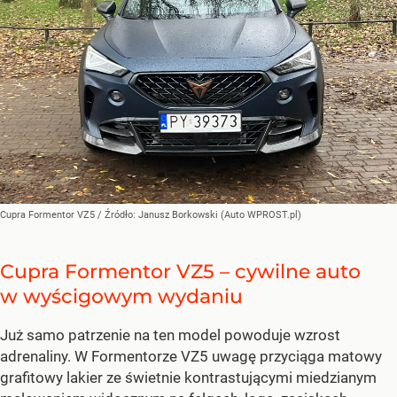
Cupra Formentor VZ5
/ Źródło:
Janusz Borkowski (Auto WPROST.pl)
Cupra Formentor VZ5 – cywilne auto
w wyścigowym wydaniu
Już samo patrzenie na ten model powoduje wzrost
adrenaliny. W Formentorze VZ5 uwagę przyciąga matowy
grafitowy lakier ze świetnie kontrastującymi miedzianym