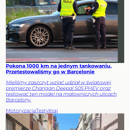
Pokona 1000 km na jednym tankowaniu.
Przetestowaliśmy go w Barcelonie
Mieliśmy zaszczyt wziąć udział w światowej
premierze Changan Deepal S05 PHEV oraz
testować ten model na malowniczych ulicach
Barcelony.
Motoryzacja
Testy
Kraj