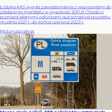
Łódzka KAS wysyła zawiadomienia z wezwaniami do
zapłacenia mandatu w wysokości 500 zł. Chodzi o
przejazd płatnymi odcinkami autostrad od początku
grudnia 2021 r. do końca czerwca 2023 r.
Motoryzacja
Kraj