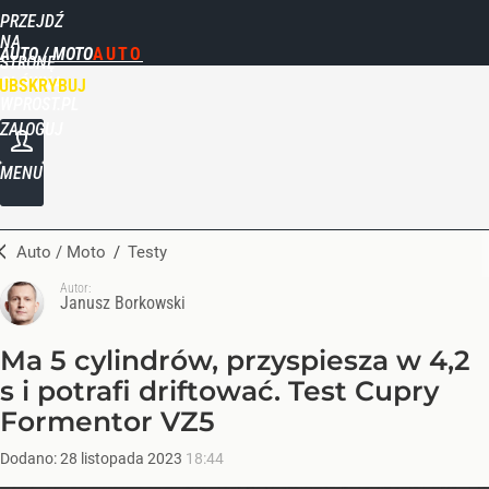
PRZEJDŹ
NA
AUTO / MOTO
STRONĘ
GŁÓWNĄ
UBSKRYBUJ
WPROST.PL
ZALOGUJ
MENU
Auto / Moto
/
Testy
Autor:
Janusz Borkowski
Ma 5 cylindrów, przyspiesza w 4,2
s i potrafi driftować. Test Cupry
Formentor VZ5
Dodano:
28
listopada
2023
18:44