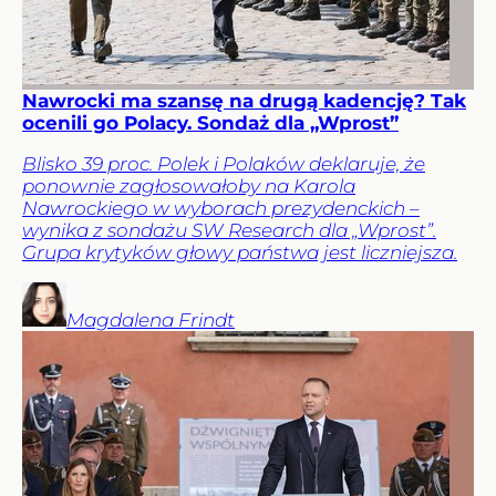
Nawrocki ma szansę na drugą kadencję? Tak
ocenili go Polacy. Sondaż dla „Wprost”
Blisko 39 proc. Polek i Polaków deklaruje, że
ponownie zagłosowałoby na Karola
Nawrockiego w wyborach prezydenckich –
wynika z sondażu SW Research dla „Wprost”.
Grupa krytyków głowy państwa jest liczniejsza.
Magdalena
Frindt