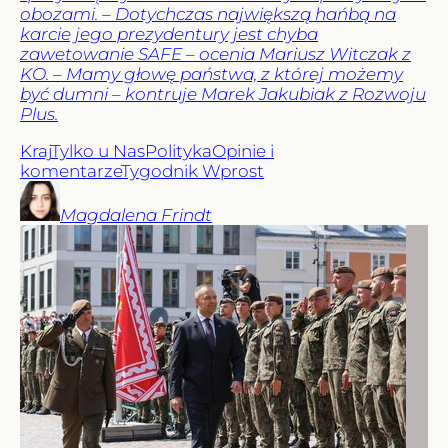
obozami. – Dotychczas największą hańbą na
karcie jego prezydentury jest chyba
zawetowanie SAFE – ocenia Mariusz Witczak z
KO. – Mamy głowę państwa, z której możemy
być dumni – kontruje Marek Jakubiak z Rozwoju
Plus.
Kraj
Tylko u Nas
Polityka
Opinie i
komentarze
Tygodnik Wprost
Magdalena
Frindt