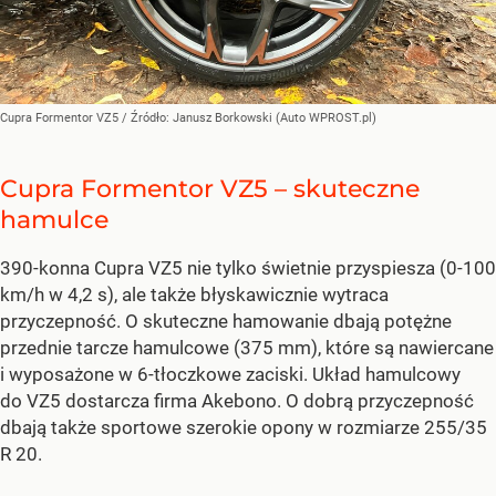
Cupra Formentor VZ5
/ Źródło:
Janusz Borkowski (Auto WPROST.pl)
Cupra Formentor VZ5 – skuteczne
hamulce
390-konna Cupra VZ5 nie tylko świetnie przyspiesza (0-100
km/h w 4,2 s), ale także błyskawicznie wytraca
przyczepność. O skuteczne hamowanie dbają potężne
przednie tarcze hamulcowe (375 mm), które są nawiercane
i wyposażone w 6-tłoczkowe zaciski. Układ hamulcowy
do VZ5 dostarcza firma Akebono. O dobrą przyczepność
dbają także sportowe szerokie opony w rozmiarze 255/35
R 20.