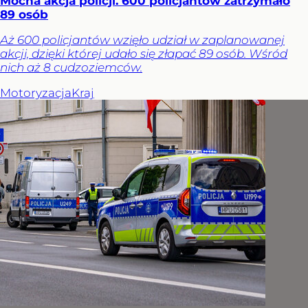
Mocna akcja policji. 600 policjantów zatrzymało
89 osób
Aż 600 policjantów wzięło udział w zaplanowanej
akcji, dzięki której udało się złapać 89 osób. Wśród
nich aż 8 cudzoziemców.
Motoryzacja
Kraj