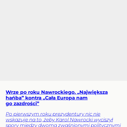
Wrze po roku Nawrockiego. „Największa
hańba” kontra „Cała Europa nam
go zazdrości”
Po pierwszym roku prezydentury nic nie
wskazuje na to, żeby Karol Nawrocki wyciszył
spory między dwoma zwaśnionymi politycznymi