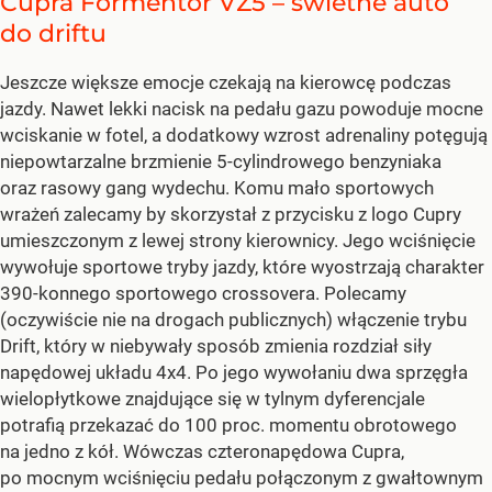
Cupra Formentor VZ5 – świetne auto
do driftu
Jeszcze większe emocje czekają na kierowcę podczas
jazdy. Nawet lekki nacisk na pedału gazu powoduje mocne
wciskanie w fotel, a dodatkowy wzrost adrenaliny potęgują
niepowtarzalne brzmienie 5-cylindrowego benzyniaka
oraz rasowy gang wydechu. Komu mało sportowych
wrażeń zalecamy by skorzystał z przycisku z logo Cupry
umieszczonym z lewej strony kierownicy. Jego wciśnięcie
wywołuje sportowe tryby jazdy, które wyostrzają charakter
390-konnego sportowego crossovera. Polecamy
(oczywiście nie na drogach publicznych) włączenie trybu
Drift, który w niebywały sposób zmienia rozdział siły
napędowej układu 4x4. Po jego wywołaniu dwa sprzęgła
wielopłytkowe znajdujące się w tylnym dyferencjale
potrafią przekazać do 100 proc. momentu obrotowego
na jedno z kół. Wówczas czteronapędowa Cupra,
po mocnym wciśnięciu pedału połączonym z gwałtownym