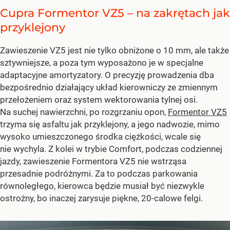
Cupra Formentor VZ5 – na zakrętach jak
przyklejony
Zawieszenie VZ5 jest nie tylko obniżone o 10 mm, ale także
sztywniejsze, a poza tym wyposażono je w specjalne
adaptacyjne amortyzatory. O precyzję prowadzenia dba
bezpośrednio działający układ kierowniczy ze zmiennym
przełożeniem oraz system wektorowania tylnej osi.
Na suchej nawierzchni, po rozgrzaniu opon,
Formentor VZ5
trzyma się asfaltu jak przyklejony, a jego nadwozie, mimo
wysoko umieszczonego środka ciężkości, wcale się
nie wychyla. Z kolei w trybie Comfort, podczas codziennej
jazdy, zawieszenie Formentora VZ5 nie wstrząsa
przesadnie podróżnymi. Za to podczas parkowania
równoległego, kierowca będzie musiał być niezwykle
ostrożny, bo inaczej zarysuje piękne, 20-calowe felgi.