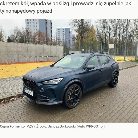
skrętem kół, wpada w poślizg i prowadzi się zupełnie jak
tylnonapędowy pojazd.
Cupra Formentor VZ5
/ Źródło:
Janusz Borkowski (Auto WPROST.pl)