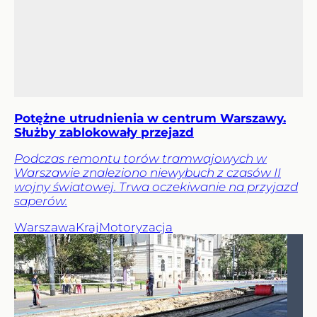
Potężne utrudnienia w centrum Warszawy.
Służby zablokowały przejazd
Podczas remontu torów tramwajowych w
Warszawie znaleziono niewybuch z czasów II
wojny światowej. Trwa oczekiwanie na przyjazd
saperów.
Warszawa
Kraj
Motoryzacja