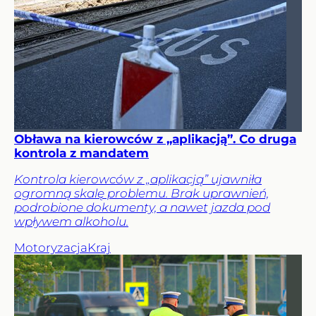
Obława na kierowców z „aplikacją”. Co druga
kontrola z mandatem
Kontrola kierowców z „aplikacją” ujawniła
ogromną skalę problemu. Brak uprawnień,
podrobione dokumenty, a nawet jazda pod
wpływem alkoholu.
Motoryzacja
Kraj