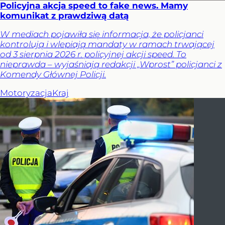
Policyjna akcja speed to fake news. Mamy
komunikat z prawdziwą datą
W mediach pojawiła się informacja, że policjanci
kontrolują i wlepiają mandaty w ramach trwającej
od 3 sierpnia 2026 r. policyjnej akcji speed. To
nieprawda – wyjaśniają redakcji „Wprost” policjanci z
Komendy Głównej Policji.
Motoryzacja
Kraj