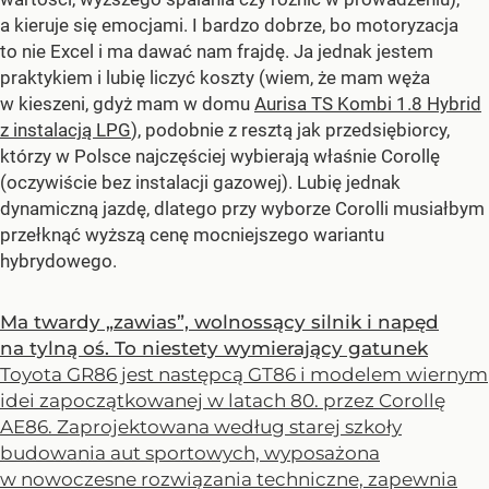
a kieruje się emocjami. I bardzo dobrze, bo motoryzacja
to nie Excel i ma dawać nam frajdę. Ja jednak jestem
praktykiem i lubię liczyć koszty (wiem, że mam węża
w kieszeni, gdyż mam w domu
Aurisa TS Kombi 1.8 Hybrid
z instalacją LPG
), podobnie z resztą jak przedsiębiorcy,
którzy w Polsce najczęściej wybierają właśnie Corollę
(oczywiście bez instalacji gazowej). Lubię jednak
dynamiczną jazdę, dlatego przy wyborze Corolli musiałbym
przełknąć wyższą cenę mocniejszego wariantu
hybrydowego.
Ma twardy „zawias”, wolnossący silnik i napęd
na tylną oś. To niestety wymierający gatunek
Toyota GR86 jest następcą GT86 i modelem wiernym
idei zapoczątkowanej w latach 80. przez Corollę
AE86. Zaprojektowana według starej szkoły
budowania aut sportowych, wyposażona
w nowoczesne rozwiązania techniczne, zapewnia