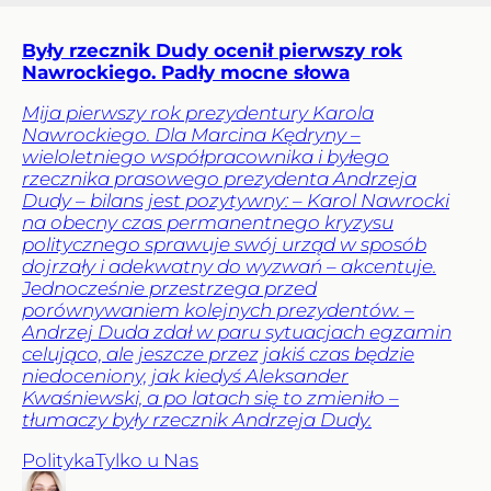
Były rzecznik Dudy ocenił pierwszy rok
Nawrockiego. Padły mocne słowa
Mija pierwszy rok prezydentury Karola
Nawrockiego. Dla Marcina Kędryny –
wieloletniego współpracownika i byłego
rzecznika prasowego prezydenta Andrzeja
Dudy – bilans jest pozytywny: – Karol Nawrocki
na obecny czas permanentnego kryzysu
politycznego sprawuje swój urząd w sposób
dojrzały i adekwatny do wyzwań – akcentuje.
Jednocześnie przestrzega przed
porównywaniem kolejnych prezydentów. –
Andrzej Duda zdał w paru sytuacjach egzamin
celująco, ale jeszcze przez jakiś czas będzie
niedoceniony, jak kiedyś Aleksander
Kwaśniewski, a po latach się to zmieniło –
tłumaczy były rzecznik Andrzeja Dudy.
Polityka
Tylko u Nas