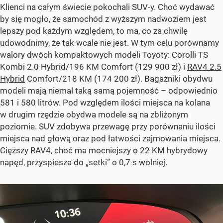
Klienci na całym świecie pokochali SUV-y. Choć wydawać
by się mogło, że samochód z wyższym nadwoziem jest
lepszy pod każdym względem, to ma, co za chwilę
udowodnimy, że tak wcale nie jest. W tym celu porównamy
walory dwóch kompaktowych modeli Toyoty: Corolli TS
Kombi 2.0 Hybrid/196 KM Comfort (129 900 zł) i
RAV4 2.5
Hybrid
Comfort/218 KM (174 200 zł). Bagażniki obydwu
modeli mają niemal taką samą pojemność – odpowiednio
581 i 580 litrów. Pod względem ilości miejsca na kolana
w drugim rzędzie obydwa modele są na zbliżonym
poziomie. SUV zdobywa przewagę przy porównaniu ilości
miejsca nad głową oraz pod łatwości zajmowania miejsca.
Cięższy RAV4, choć ma mocniejszy o 22 KM hybrydowy
napęd, przyspiesza do „setki” o 0,7 s wolniej.