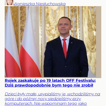
Agnieszka
Niesłuchowska
Rojek zaskakuje po 19 latach OFF Festivalu:
Dziś prawdopodobnie bym tego nie zrobił
Dzieci były małe, usypialiśmy je, wchodziliśmy na
górę i do późnej nocy siedzieliśmy przy
komputerach. Nie wspominam tego jako