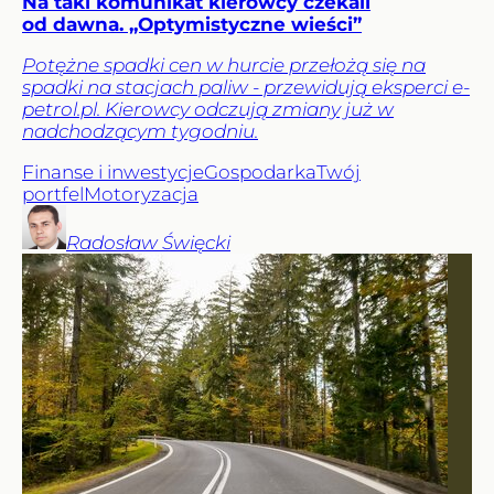
Na taki komunikat kierowcy czekali
od dawna. „Optymistyczne wieści”
Potężne spadki cen w hurcie przełożą się na
spadki na stacjach paliw - przewidują eksperci e-
petrol.pl. Kierowcy odczują zmiany już w
nadchodzącym tygodniu.
Finanse i inwestycje
Gospodarka
Twój
portfel
Motoryzacja
Radosław
Święcki