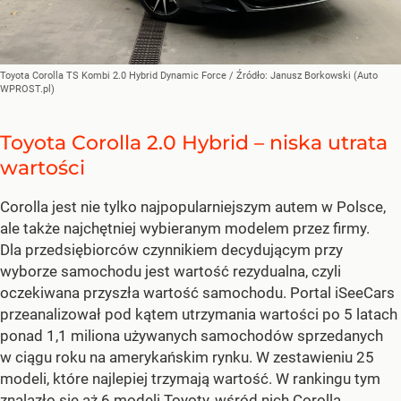
Toyota Corolla TS Kombi 2.0 Hybrid Dynamic Force
/ Źródło:
Janusz Borkowski (Auto
WPROST.pl)
Toyota Corolla 2.0 Hybrid – niska utrata
wartości
Corolla jest nie tylko najpopularniejszym autem w Polsce,
ale także najchętniej wybieranym modelem przez firmy.
Dla przedsiębiorców czynnikiem decydującym przy
wyborze samochodu jest wartość rezydualna, czyli
oczekiwana przyszła wartość samochodu. Portal iSeeCars
przeanalizował pod kątem utrzymania wartości po 5 latach
ponad 1,1 miliona używanych samochodów sprzedanych
w ciągu roku na amerykańskim rynku. W zestawieniu 25
modeli, które najlepiej trzymają wartość. W rankingu tym
znalazło się aż 6 modeli Toyoty, wśród nich Corolla