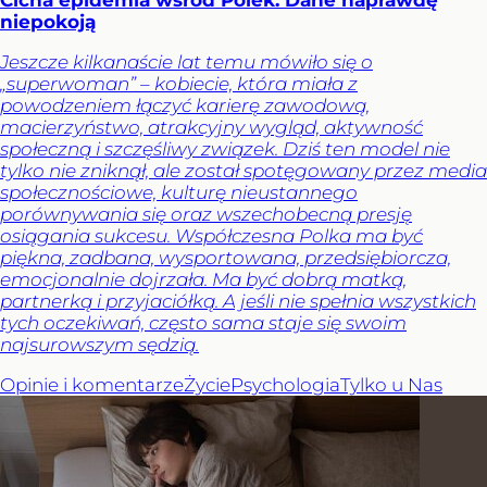
niepokoją
Jeszcze kilkanaście lat temu mówiło się o
„superwoman” – kobiecie, która miała z
powodzeniem łączyć karierę zawodową,
macierzyństwo, atrakcyjny wygląd, aktywność
społeczną i szczęśliwy związek. Dziś ten model nie
tylko nie zniknął, ale został spotęgowany przez media
społecznościowe, kulturę nieustannego
porównywania się oraz wszechobecną presję
osiągania sukcesu. Współczesna Polka ma być
piękna, zadbana, wysportowana, przedsiębiorcza,
emocjonalnie dojrzała. Ma być dobrą matką,
partnerką i przyjaciółką. A jeśli nie spełnia wszystkich
tych oczekiwań, często sama staje się swoim
najsurowszym sędzią.
Opinie i komentarze
Życie
Psychologia
Tylko u Nas