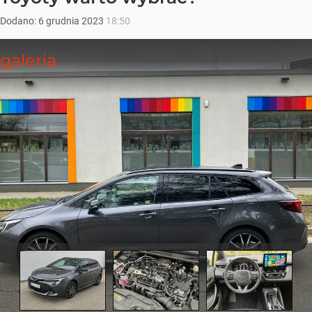
Dodano:
6
grudnia
2023
18:50