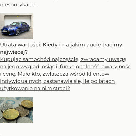
niespotykane...
Utrata wartości. Kiedy i na jakim aucie tracimy
najwięcej?
Kupując samochód najczęściej zwracamy uwagę
na jego wygląd, osiągi, funkcjonalność, awaryjność
i cenę. Mało kto, zwłaszcza wśród klientów
indywidualnych, zastanawia się, ile po latach
użytkowania na nim straci?