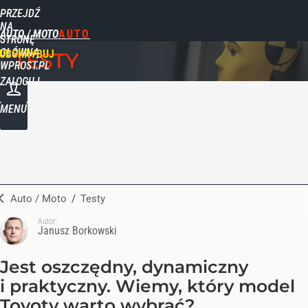
PRZEJDŹ
NA
AUTO / MOTO
STRONĘ
GŁÓWNĄ
UBSKRYBUJ
TESTY
WPROST.PL
ZALOGUJ
MENU
Auto / Moto
/
Testy
Autor:
Janusz Borkowski
Jest oszczędny, dynamiczny
i praktyczny. Wiemy, który model
Toyoty warto wybrać?