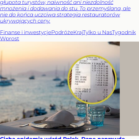
głupota turystów, naiwność ani niezdolność
mnożenia i dodawania do stu. To przemyślana, ale
nie do końca uczciwa strategia restauratorów
ukrywających ceny.
Finanse i inwestycje
Podróże
Kraj
Tylko u Nas
Tygodnik
Wprost
Cicha epidemia wśród Polek. Dane naprawdę