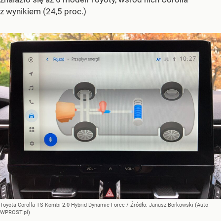
z wynikiem (24,5 proc.)
Toyota Corolla TS Kombi 2.0 Hybrid Dynamic Force
/ Źródło:
Janusz Borkowski (Auto
WPROST.pl)