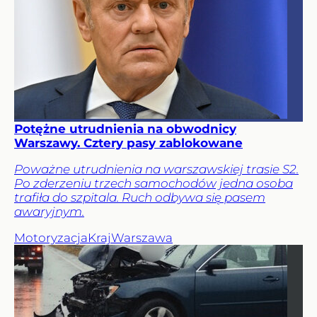
Potężne utrudnienia na obwodnicy
Warszawy. Cztery pasy zablokowane
Poważne utrudnienia na warszawskiej trasie S2.
Po zderzeniu trzech samochodów jedna osoba
trafiła do szpitala. Ruch odbywa się pasem
awaryjnym.
Motoryzacja
Kraj
Warszawa