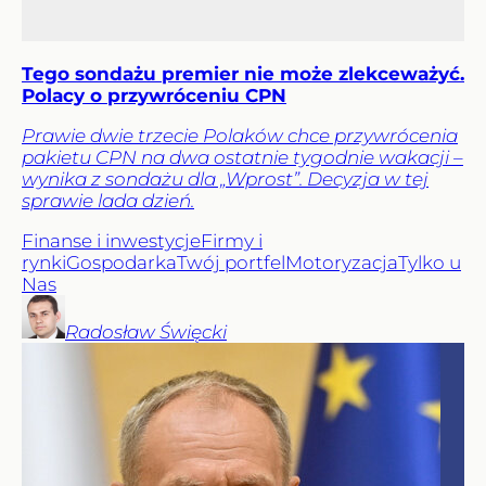
Tego sondażu premier nie może zlekceważyć.
Polacy o przywróceniu CPN
Prawie dwie trzecie Polaków chce przywrócenia
pakietu CPN na dwa ostatnie tygodnie wakacji –
wynika z sondażu dla „Wprost”. Decyzja w tej
sprawie lada dzień.
Finanse i inwestycje
Firmy i
rynki
Gospodarka
Twój portfel
Motoryzacja
Tylko u
Nas
Radosław
Święcki