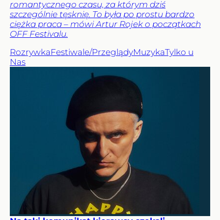
romantycznego czasu, za którym dziś
szczególnie tęsknię. To była po prostu bardzo
ciężka praca – mówi Artur Rojek o początkach
OFF Festivalu.
Rozrywka
Festiwale/Przeglądy
Muzyka
Tylko u
Nas