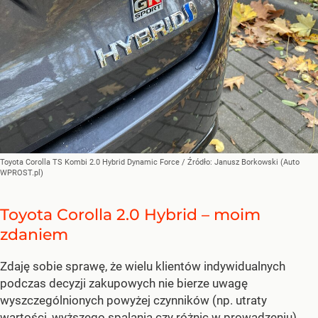
Toyota Corolla TS Kombi 2.0 Hybrid Dynamic Force
/ Źródło:
Janusz Borkowski (Auto
WPROST.pl)
Toyota Corolla 2.0 Hybrid – moim
zdaniem
Zdaję sobie sprawę, że wielu klientów indywidualnych
podczas decyzji zakupowych nie bierze uwagę
wyszczególnionych powyżej czynników (np. utraty
wartości, wyższego spalania czy różnic w prowadzeniu),