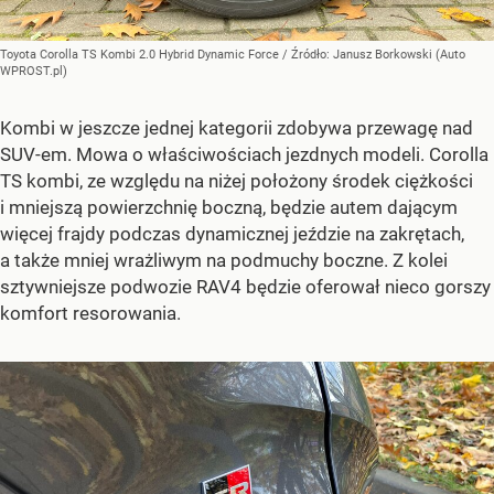
Toyota Corolla TS Kombi 2.0 Hybrid Dynamic Force
/ Źródło:
Janusz Borkowski (Auto
WPROST.pl)
Kombi w jeszcze jednej kategorii zdobywa przewagę nad
SUV-em. Mowa o właściwościach jezdnych modeli. Corolla
TS kombi, ze względu na niżej położony środek ciężkości
i mniejszą powierzchnię boczną, będzie autem dającym
więcej frajdy podczas dynamicznej jeździe na zakrętach,
a także mniej wrażliwym na podmuchy boczne. Z kolei
sztywniejsze podwozie RAV4 będzie oferował nieco gorszy
komfort resorowania.