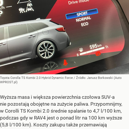
Toyota Corolla TS Kombi 2.0 Hybrid Dynamic Force
/ Źródło:
Janusz Borkowski (Auto
WPROST.pl)
Wyższa masa i większa powierzchnia czołowa SUV-a
nie pozostają obojętne na zużycie paliwa. Przypomnijmy,
w Corolli TS Kombi 2.0 średnie spalanie to 4,7 l/100 km,
podczas gdy w RAV4 jest o ponad litr na 100 km wyższe
(5,8 l/100 km). Koszty zakupu także przemawiają