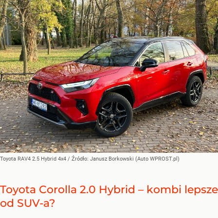
Toyota RAV4 2.5 Hybrid 4x4
/ Źródło:
Janusz Borkowski (Auto WPROST.pl)
Toyota Corolla 2.0 Hybrid – kombi lepsze
od SUV-a?