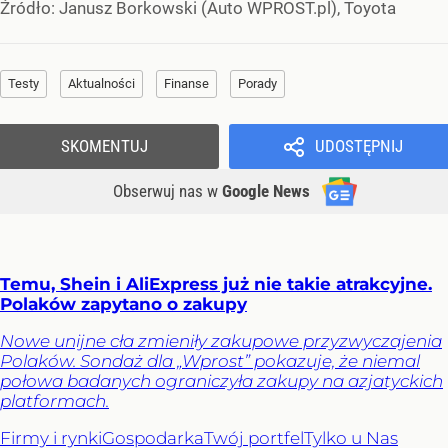
Źródło:
Janusz Borkowski (Auto WPROST.pl), Toyota
Testy
Aktualności
Finanse
Porady
SKOMENTUJ
UDOSTĘPNIJ
Obserwuj nas
w
Google News
Temu, Shein i AliExpress już nie takie atrakcyjne.
Polaków zapytano o zakupy
Nowe unijne cła zmieniły zakupowe przyzwyczajenia
Polaków. Sondaż dla „Wprost” pokazuje, że niemal
połowa badanych ograniczyła zakupy na azjatyckich
platformach.
Firmy i rynki
Gospodarka
Twój portfel
Tylko u Nas