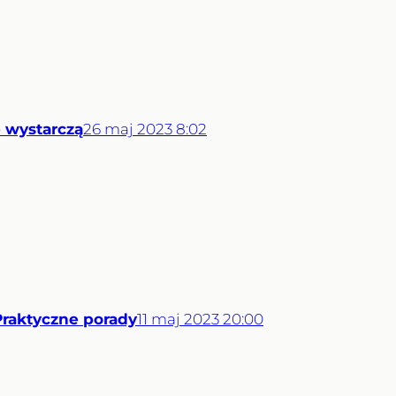
e wystarczą
26
maj
2023
8:02
Praktyczne porady
11
maj
2023
20:00