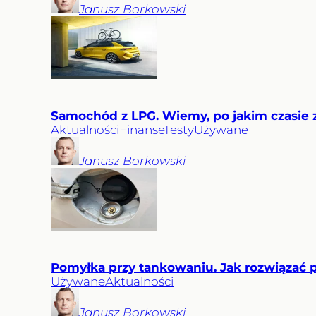
Janusz
Borkowski
Samochód z LPG. Wiemy, po jakim czasie zw
Aktualności
Finanse
Testy
Używane
Janusz
Borkowski
Pomyłka przy tankowaniu. Jak rozwiązać 
Używane
Aktualności
Janusz
Borkowski