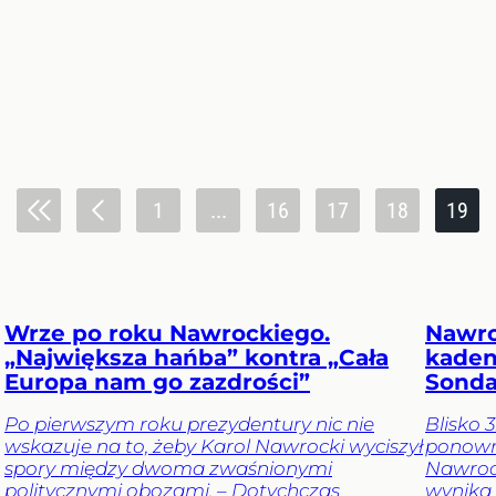
1
...
16
17
18
19
Wrze po roku Nawrockiego.
Nawro
„Największa hańba” kontra „Cała
kadenc
Europa nam go zazdrości”
Sonda
Po pierwszym roku prezydentury nic nie
Blisko 
wskazuje na to, żeby Karol Nawrocki wyciszył
ponown
spory między dwoma zwaśnionymi
Nawroc
politycznymi obozami. – Dotychczas
wynika 