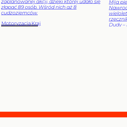
zaplanowanej akcji, dzięki której udało się
Mija pi
złapać 89 osób. Wśród nich aż 8
Nawrock
cudzoziemców.
wielole
rzeczn
Motoryzacja
Kraj
Dudy – 
Nawroc
kryzysu
sposób 
akcentu
porówn
Andrzej
egzamin
będzie 
Kwaśnie
tłumacz
Polityk
Agnies
Nas
Niesłu