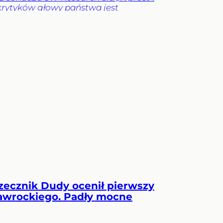
krytyków głowy państwa jest
sza.
e
Kraj
Tylko
lena
ityka
Opinie
ntarze
rzecznik Dudy ocenił pierwszy
awrockiego. Padły mocne