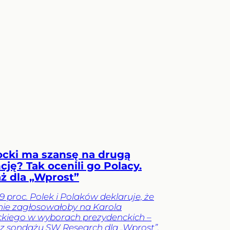
cki ma szansę na drugą
ję? Tak ocenili go Polacy.
ż dla „Wprost”
39 proc. Polek i Polaków deklaruje, że
ie zagłosowałoby na Karola
kiego w wyborach prezydenckich –
z sondażu SW Research dla „Wprost”.