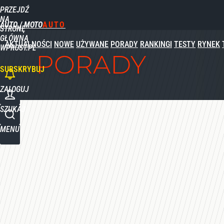
PRZEJDŹ
NA
AUTO / MOTO
STRONĘ
GŁÓWNĄ
AKTUALNOŚCI
NOWE
UŻYWANE
PORADY
RANKINGI
TESTY
RYNEK
WPROST.PL
PORADY
SUBSKRYBUJ
ZALOGUJ
SZUKAJ
MENU