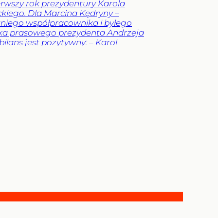
erwszy rok prezydentury Karola
iego. Dla Marcina Kędryny –
tniego współpracownika i byłego
ika prasowego prezydenta Andrzeja
bilans jest pozytywny: – Karol
ki na obecny czas permanentnego
 politycznego sprawuje swój urząd w
dojrzały i adekwatny do wyzwań –
je. Jednocześnie przestrzega przed
ywaniem kolejnych prezydentów. –
 Duda zdał w paru sytuacjach
 celująco, ale jeszcze przez jakiś czas
niedoceniony, jak kiedyś Aleksander
wski, a po latach się to zmieniło –
y były rzecznik Andrzeja Dudy.
a
Tylko u
zka
chowska