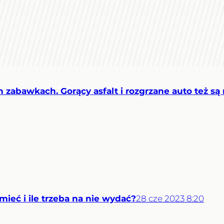
 zabawkach. Gorący asfalt i rozgrzane auto też są
ieć i ile trzeba na nie wydać?
28
cze
2023
8:20