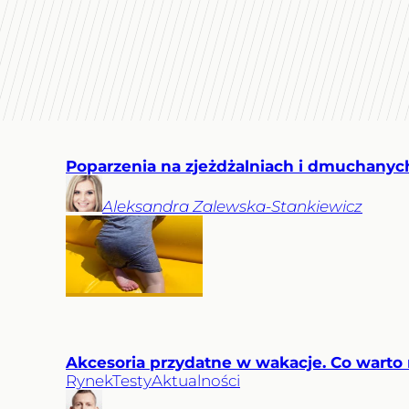
Poparzenia na zjeżdżalniach i dmuchanych
Aleksandra
Zalewska-Stankiewicz
Akcesoria przydatne w wakacje. Co warto m
Rynek
Testy
Aktualności