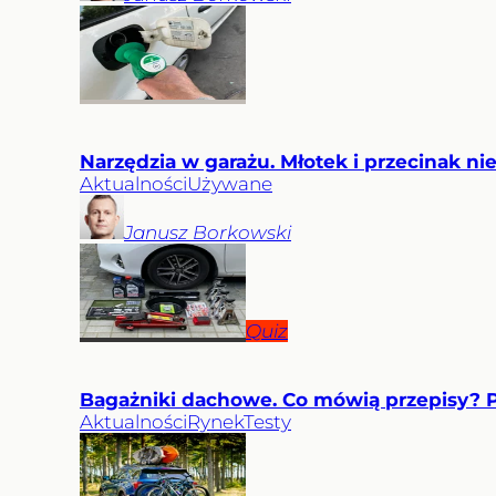
Narzędzia w garażu. Młotek i przecinak ni
Aktualności
Używane
Janusz
Borkowski
Quiz
Bagażniki dachowe. Co mówią przepisy? 
Aktualności
Rynek
Testy