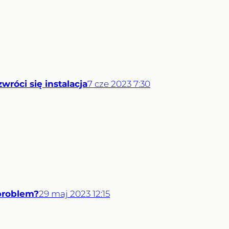
róci się instalacja
7
cze
2023
7:30
problem?
29
maj
2023
12:15