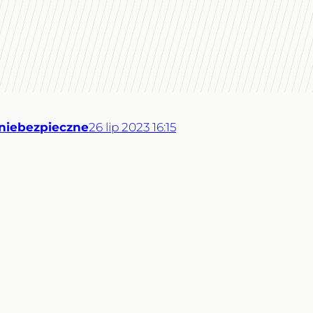
 niebezpieczne
26
lip
2023
16:15