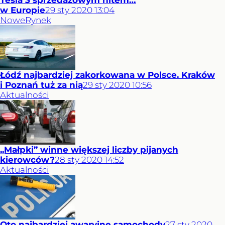
Tesla 3 sprzedażowym hitem…
w Europie
29
sty
2020
13:04
Nowe
Rynek
Łódź najbardziej zakorkowana w Polsce. Kraków
i Poznań tuż za nią
29
sty
2020
10:56
Aktualności
„Małpki” winne większej liczby pijanych
kierowców?
28
sty
2020
14:52
Aktualności
Oto najbardziej awaryjne samochody
27
sty
2020