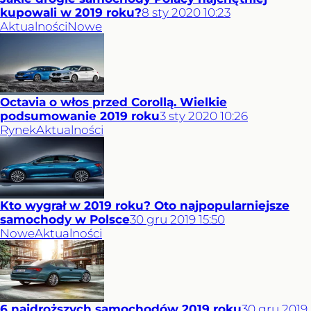
kupowali w 2019 roku?
8
sty
2020
10:23
Aktualności
Nowe
Octavia o włos przed Corollą. Wielkie
podsumowanie 2019 roku
3
sty
2020
10:26
Rynek
Aktualności
Kto wygrał w 2019 roku? Oto najpopularniejsze
samochody w Polsce
30
gru
2019
15:50
Nowe
Aktualności
6 najdroższych samochodów 2019 roku
30
gru
2019