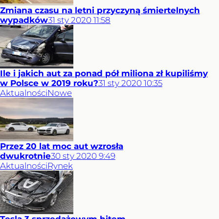
Zmiana czasu na letni przyczyną śmiertelnych
wypadków
31
sty
2020
11:58
Ile i jakich aut za ponad pół miliona zł kupiliśmy
w Polsce w 2019 roku?
31
sty
2020
10:35
Aktualności
Nowe
Przez 20 lat moc aut wzrosła
dwukrotnie
30
sty
2020
9:49
Aktualności
Rynek