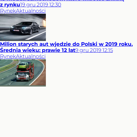
z rynku
19
gru
2019
12:30
Rynek
Aktualności
Milion starych aut wjedzie do Polski w 2019 roku.
Średnia wieku: prawie 12 lat
9
gru
2019
12:15
Rynek
Aktualności