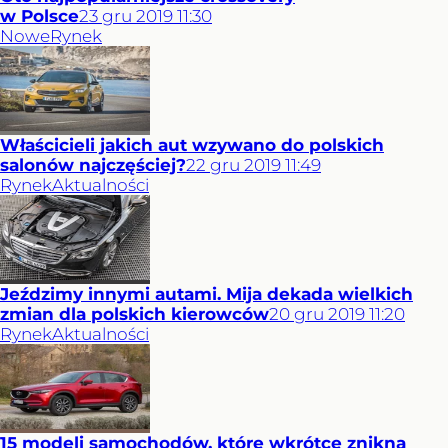
w Polsce
23
gru
2019
11:30
Nowe
Rynek
Właścicieli jakich aut wzywano do polskich
salonów najczęściej?
22
gru
2019
11:49
Rynek
Aktualności
Jeździmy innymi autami. Mija dekada wielkich
zmian dla polskich kierowców
20
gru
2019
11:20
Rynek
Aktualności
15 modeli samochodów, które wkrótce znikną