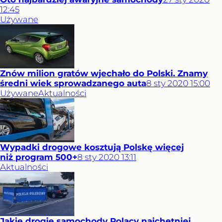
12:45
Używane
Znów milion gratów wjechało do Polski. Znamy
średni wiek sprowadzanego auta
8
sty
2020
15:00
Używane
Aktualności
Wypadki drogowe kosztują Polskę więcej
niż program 500+
8
sty
2020
13:11
Aktualności
Jakie drogie samochody Polacy najchętniej