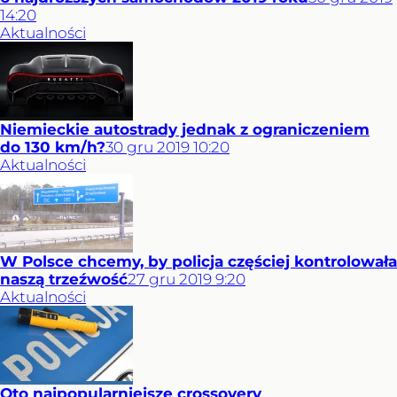
14:20
Aktualności
Niemieckie autostrady jednak z ograniczeniem
do 130 km/h?
30
gru
2019
10:20
Aktualności
W Polsce chcemy, by policja częściej kontrolowała
naszą trzeźwość
27
gru
2019
9:20
Aktualności
Oto najpopularniejsze crossovery