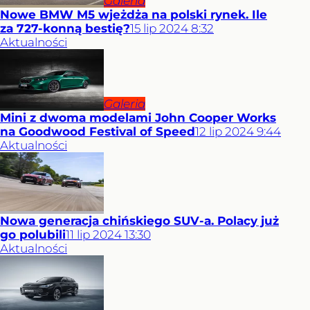
Galeria
Nowe BMW M5 wjeżdża na polski rynek. Ile
za 727-konną bestię?
15
lip
2024
8:32
Aktualności
Galeria
Mini z dwoma modelami John Cooper Works
na Goodwood Festival of Speed
12
lip
2024
9:44
Aktualności
Nowa generacja chińskiego SUV-a. Polacy już
go polubili
11
lip
2024
13:30
Aktualności