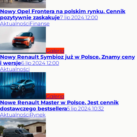
Nowy Opel Frontera na polskim rynku. Cennik
pozytywnie zaskakuje
7
lip
2024
12:00
Aktualności
Finanse
Galeria
Nowy Renault Symbioz już w Polsce. Znamy ceny
i wersje
6
lip
2024
12:00
Aktualności
Galeria
Nowe Renault Master w Polsce. Jest cennik
dostawczego bestsellera
5
lip
2024
10:32
Aktualności
Rynek