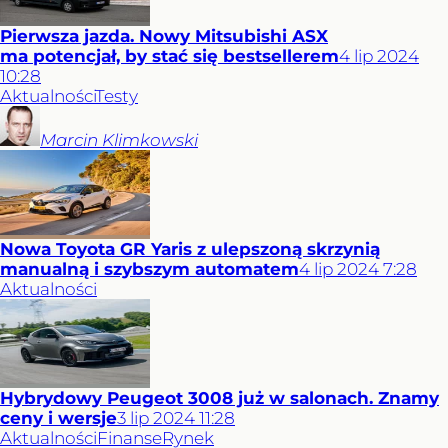
Pierwsza jazda. Nowy Mitsubishi ASX
ma potencjał, by stać się bestsellerem
4
lip
2024
10:28
Aktualności
Testy
Marcin
Klimkowski
Nowa Toyota GR Yaris z ulepszoną skrzynią
manualną i szybszym automatem
4
lip
2024
7:28
Aktualności
Hybrydowy Peugeot 3008 już w salonach. Znamy
ceny i wersje
3
lip
2024
11:28
Aktualności
Finanse
Rynek