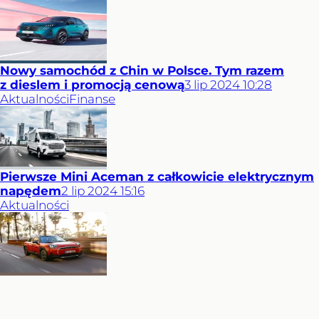
Nowy samochód z Chin w Polsce. Tym razem
z dieslem i promocją cenową
3
lip
2024
10:28
Aktualności
Finanse
Pierwsze Mini Aceman z całkowicie elektrycznym
napędem
2
lip
2024
15:16
Aktualności