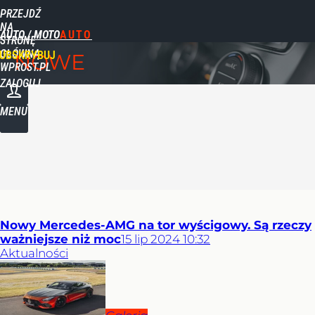
PRZEJDŹ
NA
AUTO / MOTO
STRONĘ
GŁÓWNĄ
UBSKRYBUJ
NOWE
WPROST.PL
ZALOGUJ
MENU
Nowy Mercedes-AMG na tor wyścigowy. Są rzeczy
ważniejsze niż moc
15
lip
2024
10:32
Aktualności