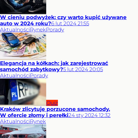
W cieniu podwyżek: czy warto kupić używane
auto w 2024 roku?
6
lut
2024
21:55
Aktualności
Rynek
Porady
Elegancja na kółkach: jak zarejestrować
samochód zabytkowy?
5
lut
2024
20:05
Aktualności
Porady
Quiz
Kraków zlicytuje porzucone samochody.
W ofercie złomy i perełki
24
sty
2024
12:32
Aktualności
Rynek