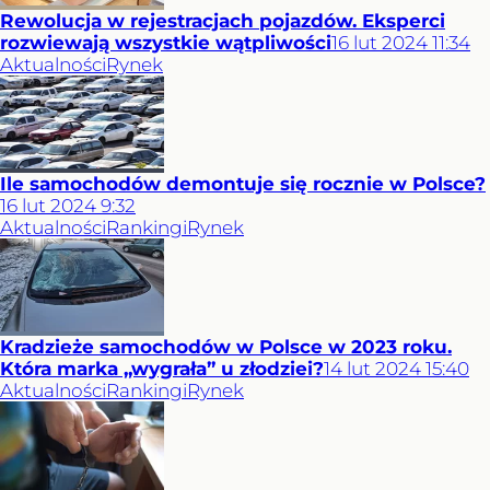
Rewolucja w rejestracjach pojazdów. Eksperci
rozwiewają wszystkie wątpliwości
16
lut
2024
11:34
Aktualności
Rynek
Ile samochodów demontuje się rocznie w Polsce?
16
lut
2024
9:32
Aktualności
Rankingi
Rynek
Kradzieże samochodów w Polsce w 2023 roku.
Która marka „wygrała” u złodziei?
14
lut
2024
15:40
Aktualności
Rankingi
Rynek