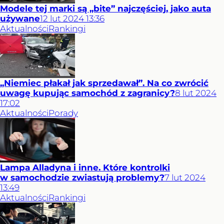
Modele tej marki są „bite” najczęściej, jako auta
używane
12
lut
2024
13:36
Aktualności
Rankingi
„Niemiec płakał jak sprzedawał”. Na co zwrócić
uwagę kupując samochód z zagranicy?
8
lut
2024
17:02
Aktualności
Porady
Lampa Alladyna i inne. Które kontrolki
w samochodzie zwiastują problemy?
7
lut
2024
13:49
Aktualności
Rankingi