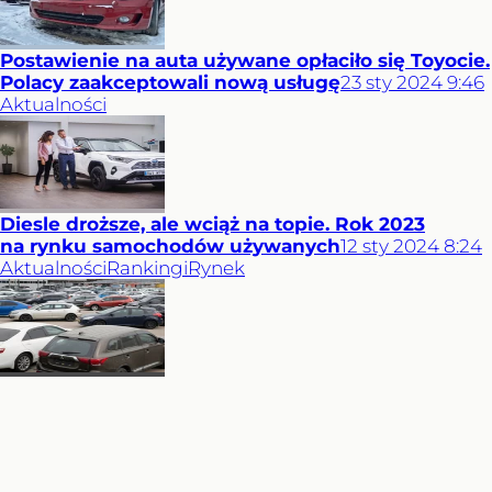
Postawienie na auta używane opłaciło się Toyocie.
Polacy zaakceptowali nową usługę
23
sty
2024
9:46
Aktualności
Diesle droższe, ale wciąż na topie. Rok 2023
na rynku samochodów używanych
12
sty
2024
8:24
Aktualności
Rankingi
Rynek