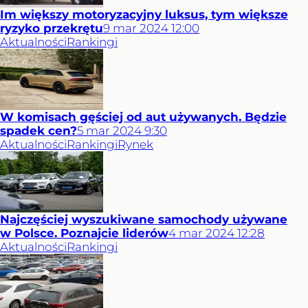
Im większy motoryzacyjny luksus, tym większe
ryzyko przekrętu
9
mar
2024
12:00
Aktualności
Rankingi
W komisach gęściej od aut używanych. Będzie
spadek cen?
5
mar
2024
9:30
Aktualności
Rankingi
Rynek
Najczęściej wyszukiwane samochody używane
w Polsce. Poznajcie liderów
4
mar
2024
12:28
Aktualności
Rankingi