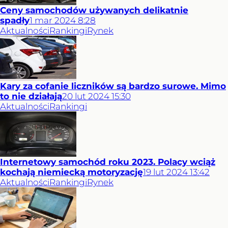
Ceny samochodów używanych delikatnie
spadły
1
mar
2024
8:28
Aktualności
Rankingi
Rynek
Kary za cofanie liczników są bardzo surowe. Mimo
to nie działają
20
lut
2024
15:30
Aktualności
Rankingi
Internetowy samochód roku 2023. Polacy wciąż
kochają niemiecką motoryzację
19
lut
2024
13:42
Aktualności
Rankingi
Rynek