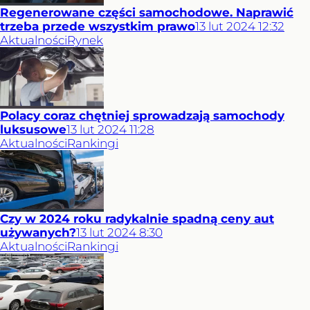
Regenerowane części samochodowe. Naprawić
trzeba przede wszystkim prawo
13
lut
2024
12:32
Aktualności
Rynek
Polacy coraz chętniej sprowadzają samochody
luksusowe
13
lut
2024
11:28
Aktualności
Rankingi
Czy w 2024 roku radykalnie spadną ceny aut
używanych?
13
lut
2024
8:30
Aktualności
Rankingi