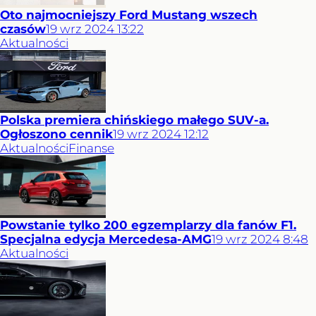
Oto najmocniejszy Ford Mustang wszech
czasów
19
wrz
2024
13:22
Aktualności
Polska premiera chińskiego małego SUV-a.
Ogłoszono cennik
19
wrz
2024
12:12
Aktualności
Finanse
Powstanie tylko 200 egzemplarzy dla fanów F1.
Specjalna edycja Mercedesa-AMG
19
wrz
2024
8:48
Aktualności