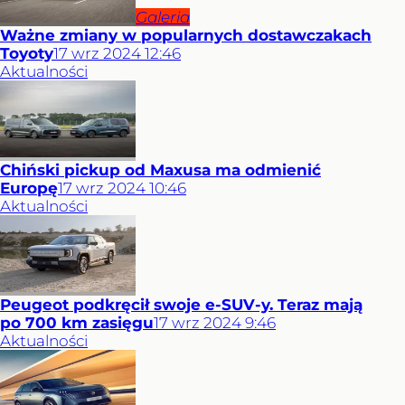
Galeria
Ważne zmiany w popularnych dostawczakach
Toyoty
17
wrz
2024
12:46
Aktualności
Chiński pickup od Maxusa ma odmienić
Europę
17
wrz
2024
10:46
Aktualności
Peugeot podkręcił swoje e-SUV-y. Teraz mają
po 700 km zasięgu
17
wrz
2024
9:46
Aktualności