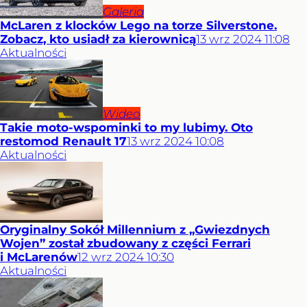
Galeria
McLaren z klocków Lego na torze Silverstone.
Zobacz, kto usiadł za kierownicą
13
wrz
2024
11:08
Aktualności
Wideo
Takie moto-wspominki to my lubimy. Oto
restomod Renault 17
13
wrz
2024
10:08
Aktualności
Oryginalny Sokół Millennium z „Gwiezdnych
Wojen” został zbudowany z części Ferrari
i McLarenów
12
wrz
2024
10:30
Aktualności