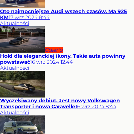
Oto najmocniejsze Audi wszech czasów. Ma 925
KM
17
wrz
2024
8:44
Aktualności
Galeria
Hołd dla eleganckiej ikony. Takie auta powinny
powstawać
16
wrz
2024
12:44
Aktualności
Wyczekiwany debiut. Jest nowy Volkswagen
Transporter i nowa Caravelle
16
wrz
2024
8:44
Aktualności