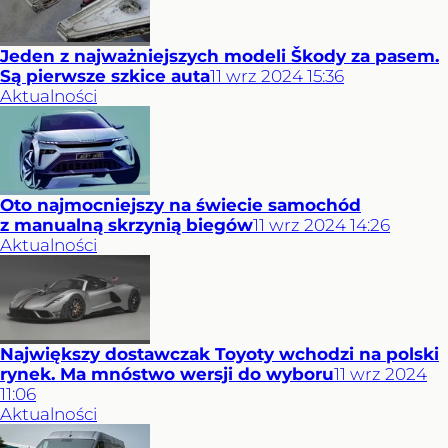
Jeden z najważniejszych modeli Škody za pasem.
Są pierwsze szkice auta
11
wrz
2024
15:36
Aktualności
Oto najmocniejszy na świecie samochód
z manualną skrzynią biegów
11
wrz
2024
14:26
Aktualności
Największy dostawczak Toyoty wchodzi na polski
rynek. Ma mnóstwo wersji do wyboru
11
wrz
2024
11:06
Aktualności