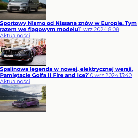
Sportowy Nismo od Nissana znów w Europie. Tym
razem we flagowym modelu
11
wrz
2024
8:08
Aktualności
Spalinowa legenda w nowej, elektrycznej wersji.
Pamiętacie Golfa II Fire and Ice?
10
wrz
2024
13:40
Aktualności