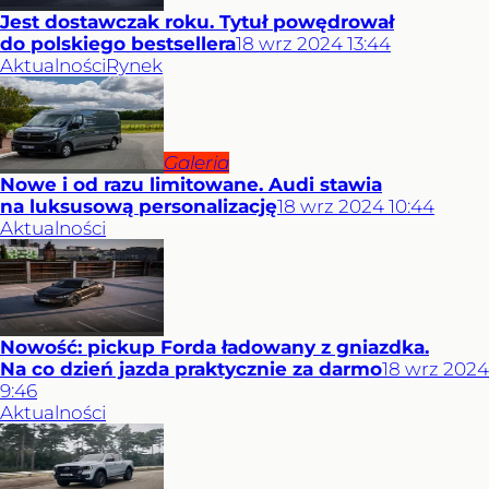
Jest dostawczak roku. Tytuł powędrował
do polskiego bestsellera
18
wrz
2024
13:44
Aktualności
Rynek
Galeria
Nowe i od razu limitowane. Audi stawia
na luksusową personalizację
18
wrz
2024
10:44
Aktualności
Nowość: pickup Forda ładowany z gniazdka.
Na co dzień jazda praktycznie za darmo
18
wrz
2024
9:46
Aktualności